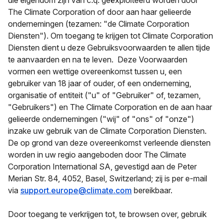
die eigendom zijn van c.q. geëxploiteerd worden door
The Climate Corporation of door aan haar gelieerde
ondernemingen (tezamen: "de Climate Corporation
Diensten"). Om toegang te krijgen tot Climate Corporation
Diensten dient u deze Gebruiksvoorwaarden te allen tijde
te aanvaarden en na te leven. Deze Voorwaarden
vormen een wettige overeenkomst tussen u, een
gebruiker van 18 jaar of ouder, of een onderneming,
organisatie of entiteit ("u" of "Gebruiker" of, tezamen,
"Gebruikers") en The Climate Corporation en de aan haar
gelieerde ondernemingen ("wij" of "ons" of "onze")
inzake uw gebruik van de Climate Corporation Diensten.
De op grond van deze overeenkomst verleende diensten
worden in uw regio aangeboden door The Climate
Corporation International SA, gevestigd aan de Peter
Merian Str. 84, 4052, Basel, Switzerland; zij is per e-mail
via
support.europe@climate.com
bereikbaar.
Door toegang te verkrijgen tot, te browsen over, gebruik