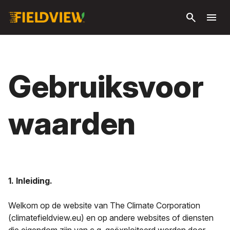
Ga naar
search
menu
hoofdinhoud
Gebruiksvoor
waarden
1. Inleiding.
Welkom op de website van The Climate Corporation
(climatefieldview.eu) en op andere websites of diensten