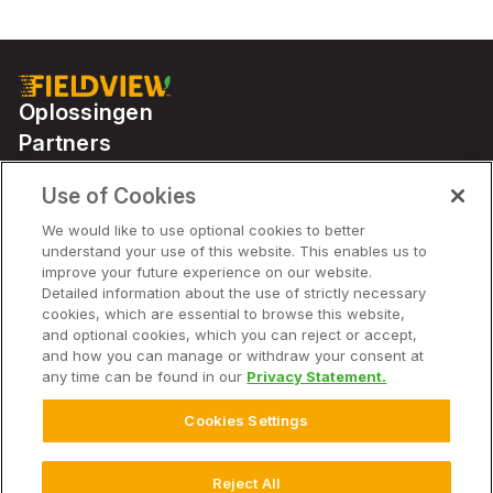
Oplossingen
Partners
Use of Cookies
Solutions
We would like to use optional cookies to better
understand your use of this website. This enables us to
improve your future experience on our website.
Bedrijf
Detailed information about the use of strictly necessary
cookies, which are essential to browse this website,
and optional cookies, which you can reject or accept,
and how you can manage or withdraw your consent at
any time can be found in our
Privacy Statement.
© 2026 Bayer. Alle rechten voorbehouden.
Avis de non-responsabilité
Cookies Settings
Conditions d'utilisation du site Web
Déclaration de confidentialité
Veelgestelde vragen over Privacybeleid
Privacybeleid
Reject All