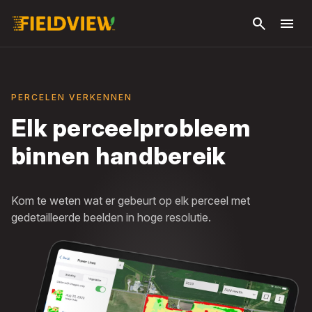
Ga naar
search
menu
hoofdinhoud
PERCELEN VERKENNEN
Elk perceelprobleem
binnen handbereik
Kom te weten wat er gebeurt op elk perceel met
gedetailleerde beelden in hoge resolutie.