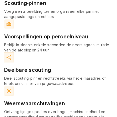
Scouting‑pinnen
Voeg een afbeelding toe en organiseer elke pin met
aangepaste tags en notities.
area_chart
Voorspellingen op perceelniveau
Bekijk in slechts enkele seconden de neerslagaccumulatie
van de afgelopen 24 uur.
share
Deelbare scouting
Deel scouting‑pinnen rechtstreeks via het e‑mailadres of
telefoonnummer van je gewasadviseur.
light_mode
Weerswaarschuwingen
Ontvang tijdige updates over hagel, machinesnelheid en
gewasgezondheid om mogelijke problemen voor te zijn.