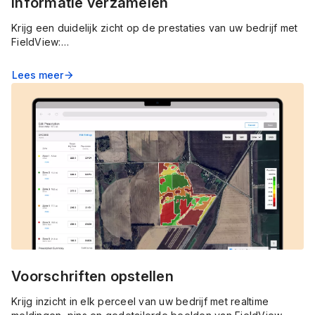
Informatie verzamelen
Krijg een duidelijk zicht op de prestaties van uw bedrijf met
FieldView:
volg de gewasontwikkeling in realtime en deel gegevens
met uw agronoom om uw bedrijfsvoering te optimaliseren.
Lees meer
arrow_forward
Voorschriften opstellen
Krijg inzicht in elk perceel van uw bedrijf met realtime