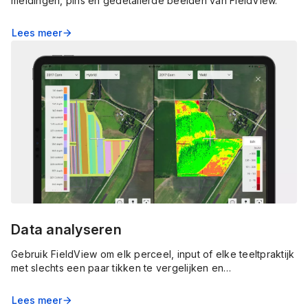
meldingen, pins en gedetailerde beelden van FieldView.
Lees meer
arrow_forward
Data analyseren
Gebruik FieldView om elk perceel, input of elke teeltpraktijk
met slechts een paar tikken te vergelijken en
opbrengstresultaten te analyseren in kleurgecodeerde,
eenvoudig te begrijpen kaarten en grafieken.
Lees meer
arrow_forward