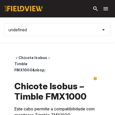
Pular
search
menu
para o
conteúdo
principal
arrow_drop_down
undefined
Chicote Isobus –
chevron_left
Timble
FMX1000&nbsp;
Chicote Isobus –
Timble FMX1000
Este cabo permite a compatibilidade com