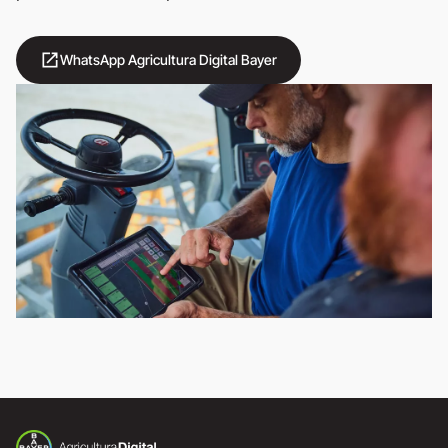
open_in_new
WhatsApp Agricultura Digital Bayer