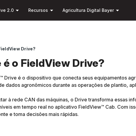
Pular
arrow_drop_down
arrow_drop_down
arrow_drop_down
para o
ive 2.0
Recursos
Agricultura Digital Bayer
conteúdo
principal
FieldView Drive?
 é o FieldView Drive?
™ Drive é o dispositivo que conecta seus equipamentos agrí
de dados agronômicos durante as operações de plantio, apli
tar à rede CAN das máquinas, o Drive transforma essas in
níveis em tempo real no aplicativo FieldView™ Cab. Com i
ente e toma decisões mais rápidas.