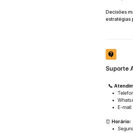
Decisões ma
estratégias 
contact_support
Suporte A
📞 Atendim
Telefo
Whats
E-mail
⏰
Horário:
Segunda