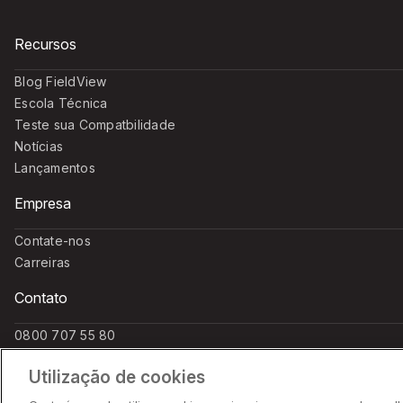
Recursos
Blog FieldView
Escola Técnica
Teste sua Compatbilidade
Notícias
Lançamentos
Empresa
Contate-nos
Carreiras
Contato
0800 707 55 80
(11) 97256 1110 - WhatsApp
Utilização de cookies
suporte.agricultor@climate.com