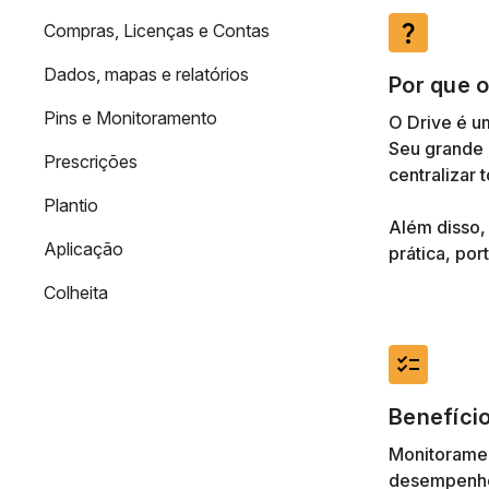
Compras, Licenças e Contas
question_mark
Dados, mapas e relatórios
Por que o
Pins e Monitoramento
O Drive é u
Seu grande 
Prescrições
centralizar
Plantio
Além disso,
Aplicação
prática, portá
Colheita
checklist
Benefício
Monitoramen
desempenho