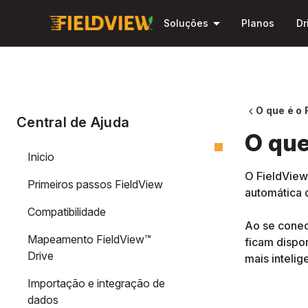
arrow_drop_down
Soluções
Planos
Dr
O que é o 
chevron_left
Central de Ajuda
O que
Inicio
O FieldView
Primeiros passos FieldView
automática 
Compatibilidade
Ao se conec
Mapeamento FieldView™
ficam dispo
Drive
mais intelig
Importação e integração de
dados