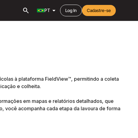
search
arrow_drop_down
PT
Log In
Cadastre-se
colas à plataforma FieldView™, permitindo a coleta
cação e colheita.
formações em mapas e relatórios detalhados, que
sso, você acompanha cada etapa da lavoura de forma