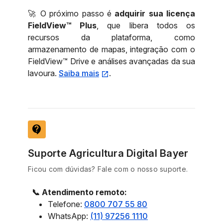
🚀 O próximo passo é
adquirir sua licença
FieldView™ Plus
, que libera todos os
recursos da plataforma, como
armazenamento de mapas, integração com o
FieldView™ Drive e análises avançadas da sua
lavoura.
Saiba mais
.
contact_support
Suporte Agricultura Digital Bayer
Ficou com dúvidas? Fale com o nosso suporte.
📞 Atendimento remoto:
Telefone:
0800 707 55 80
WhatsApp:
(11) 97256 1110