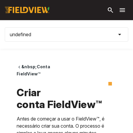
Pular
search
menu
para o
conteúdo
principal
arrow_drop_down
undefined
&nbsp;Conta
chevron_left
FieldView™
Criar
conta FieldView™
Antes de começar a usar o FieldView™, é
necessário criar sua conta. O processo é