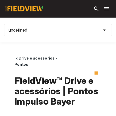
Pular
search
menu
para o
conteúdo
principal
arrow_drop_down
undefined
Drive e acessórios -
chevron_left
Pontos
FieldView™ Drive e
acessórios | Pontos
Impulso Bayer