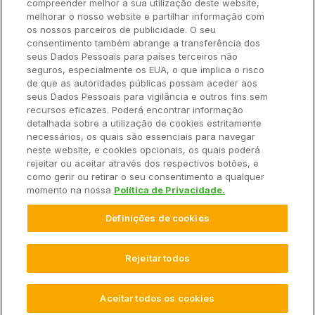
compreender melhor a sua utilização deste website,
Ajuda Rápida
melhorar o nosso website e partilhar informação com
os nossos parceiros de publicidade. O seu
consentimento também abrange a transferência dos
seus Dados Pessoais para países terceiros não
Recursos
seguros, especialmente os EUA, o que implica o risco
de que as autoridades públicas possam aceder aos
seus Dados Pessoais para vigilância e outros fins sem
Empresa
recursos eficazes. Poderá encontrar informação
detalhada sobre a utilização de cookies estritamente
necessários, os quais são essenciais para navegar
Contato
neste website, e cookies opcionais, os quais poderá
rejeitar ou aceitar através dos respectivos botões, e
como gerir ou retirar o seu consentimento a qualquer
momento na nossa
Política de Privacidade.
© 2025 Climate LLC. Todos os direitos reservados.
Definições de cookies
Termos de Serviço
Declaração de Privacidade
Declaração de Privacidade Perguntas e Respostas
Promoções
Isenção de Responsabilidade
Rejeitar todos
Configurações de Cookies
Aceitar todos os cookies