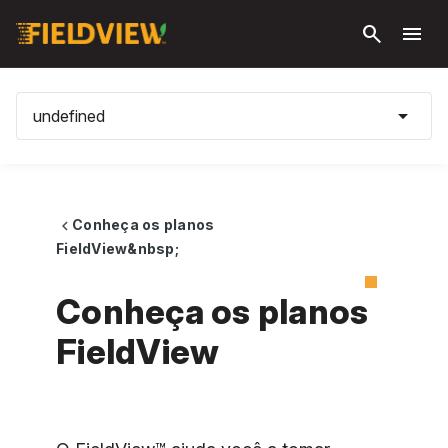
Pular
search
menu
para o
conteúdo
principal
arrow_drop_down
undefined
Conheça os planos
chevron_left
FieldView&nbsp;
Conheça os planos
FieldView