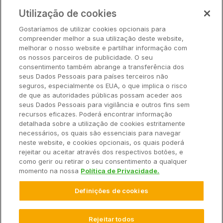
Preços
Utilização de cookies
Parceiros
Gostaríamos de utilizar cookies opcionais para
Hardware
compreender melhor a sua utilização deste website,
Ajuda Rápida
melhorar o nosso website e partilhar informação com
os nossos parceiros de publicidade. O seu
consentimento também abrange a transferência dos
seus Dados Pessoais para países terceiros não
Recursos
seguros, especialmente os EUA, o que implica o risco
de que as autoridades públicas possam aceder aos
seus Dados Pessoais para vigilância e outros fins sem
Empresa
recursos eficazes. Poderá encontrar informação
detalhada sobre a utilização de cookies estritamente
necessários, os quais são essenciais para navegar
Contato
neste website, e cookies opcionais, os quais poderá
rejeitar ou aceitar através dos respectivos botões, e
como gerir ou retirar o seu consentimento a qualquer
momento na nossa
Política de Privacidade.
© 2025 Climate LLC. Todos os direitos reservados.
Definições de cookies
Termos de Serviço
Declaração de Privacidade
Declaração de Privacidade Perguntas e Respostas
Promoções
Isenção de Responsabilidade
Rejeitar todos