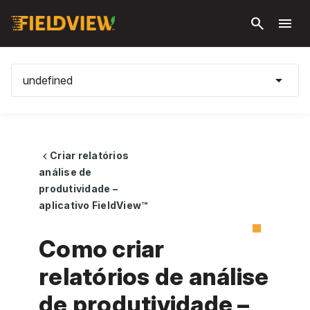
Pular
search
menu
para o
conteúdo
principal
arrow_drop_down
undefined
Criar relatórios
chevron_left
análise de
produtividade –
aplicativo FieldView™
Como criar
relatórios de análise
de produtividade –