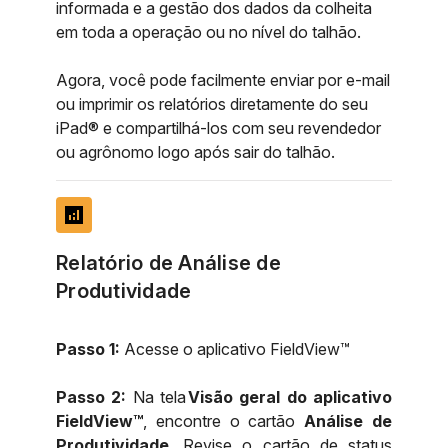
informada e a gestão dos dados da colheita
em toda a operação ou no nível do talhão.
Agora, você pode facilmente enviar por e-mail
ou imprimir os relatórios diretamente do seu
iPad® e compartilhá-los com seu revendedor
ou agrônomo logo após sair do talhão.
analytics
Relatório de Análise de
Produtividade
Passo 1:
Acesse o aplicativo FieldView™
Passo 2:
Na tela
Visão geral do aplicativo
FieldView™
, encontre o cartão
Análise de
Produtividade
. Revise o cartão de status