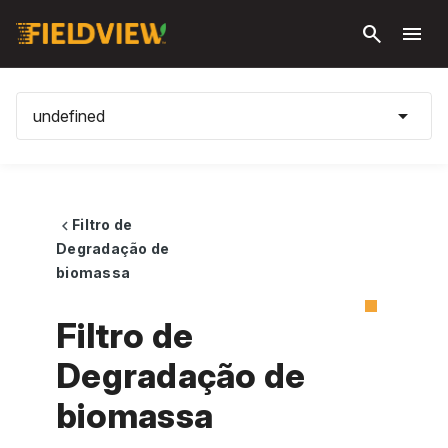
Pular
search
menu
para o
conteúdo
principal
arrow_drop_down
undefined
Filtro de
chevron_left
Degradação de
biomassa
Filtro de
Degradação de
biomassa