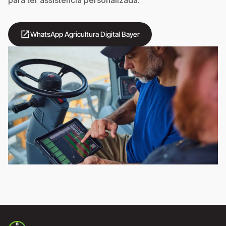
open_in_new
WhatsApp Agricultura Digital Bayer