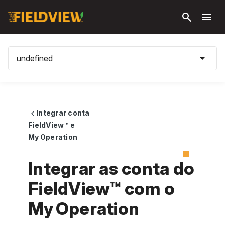
Pular
search
menu
para o
conteúdo
principal
arrow_drop_down
undefined
Integrar conta
chevron_left
FieldView™ e
My Operation
Integrar as conta do
FieldView™ com o
My Operation