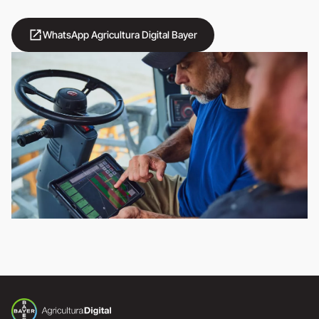
open_in_new
WhatsApp Agricultura Digital Bayer