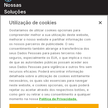
Nossas
Soluções
Preços
Utilização de cookies
Parceiros
Gostaríamos de utilizar cookies opcionais para
Hardware
compreender melhor a sua utilização deste website,
Ajuda Rápida
melhorar o nosso website e partilhar informação com
os nossos parceiros de publicidade. O seu
consentimento também abrange a transferência dos
seus Dados Pessoais para países terceiros não
Recursos
seguros, especialmente os EUA, o que implica o risco
de que as autoridades públicas possam aceder aos
seus Dados Pessoais para vigilância e outros fins sem
Empresa
recursos eficazes. Poderá encontrar informação
detalhada sobre a utilização de cookies estritamente
necessários, os quais são essenciais para navegar
Contato
neste website, e cookies opcionais, os quais poderá
rejeitar ou aceitar através dos respectivos botões, e
como gerir ou retirar o seu consentimento a qualquer
momento na nossa
Política de Privacidade.
© 2025 Climate LLC. Todos os direitos reservados.