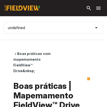
Pular
search
menu
para o
conteúdo
principal
arrow_drop_down
undefined
Boas práticas com
chevron_left
mapemamento
FieldView™
Drive&nbsp;
Boas práticas |
Mapemamento
FieldView™ Drive