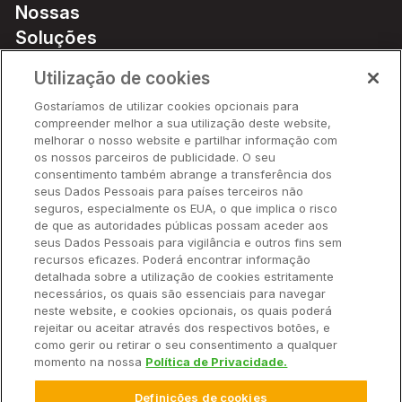
Nossas
Soluções
Preços
Utilização de cookies
Parceiros
Gostaríamos de utilizar cookies opcionais para
Hardware
compreender melhor a sua utilização deste website,
Ajuda Rápida
melhorar o nosso website e partilhar informação com
os nossos parceiros de publicidade. O seu
consentimento também abrange a transferência dos
seus Dados Pessoais para países terceiros não
Recursos
seguros, especialmente os EUA, o que implica o risco
de que as autoridades públicas possam aceder aos
seus Dados Pessoais para vigilância e outros fins sem
Empresa
recursos eficazes. Poderá encontrar informação
detalhada sobre a utilização de cookies estritamente
necessários, os quais são essenciais para navegar
Contato
neste website, e cookies opcionais, os quais poderá
rejeitar ou aceitar através dos respectivos botões, e
como gerir ou retirar o seu consentimento a qualquer
momento na nossa
Política de Privacidade.
© 2025 Climate LLC. Todos os direitos reservados.
Definições de cookies