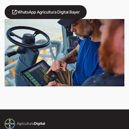
open_in_new
WhatsApp Agricultura Digital Bayer