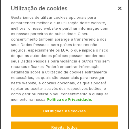
Preços
Utilização de cookies
Parceiros
Gostaríamos de utilizar cookies opcionais para
Hardware
compreender melhor a sua utilização deste website,
Ajuda Rápida
melhorar o nosso website e partilhar informação com
os nossos parceiros de publicidade. O seu
consentimento também abrange a transferência dos
seus Dados Pessoais para países terceiros não
Recursos
seguros, especialmente os EUA, o que implica o risco
de que as autoridades públicas possam aceder aos
seus Dados Pessoais para vigilância e outros fins sem
Empresa
recursos eficazes. Poderá encontrar informação
detalhada sobre a utilização de cookies estritamente
necessários, os quais são essenciais para navegar
Contato
neste website, e cookies opcionais, os quais poderá
rejeitar ou aceitar através dos respectivos botões, e
como gerir ou retirar o seu consentimento a qualquer
momento na nossa
Política de Privacidade.
© 2025 Climate LLC. Todos os direitos reservados.
Definições de cookies
Termos de Serviço
Declaração de Privacidade
Declaração de Privacidade Perguntas e Respostas
Promoções
Isenção de Responsabilidade
Rejeitar todos