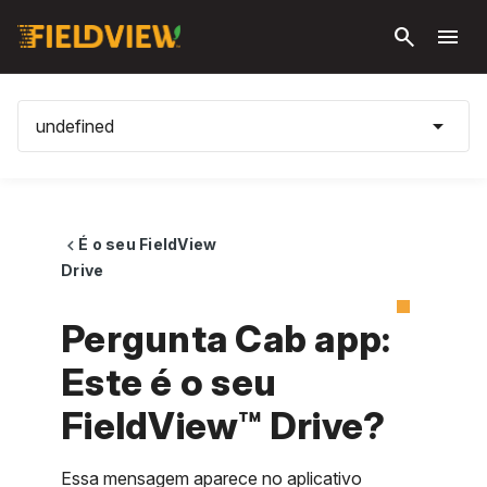
Pular
search
menu
para o
conteúdo
principal
arrow_drop_down
undefined
É o seu FieldView
chevron_left
Drive
Pergunta Cab app:
Este é o seu
FieldView™ Drive?
Essa mensagem aparece no aplicativo