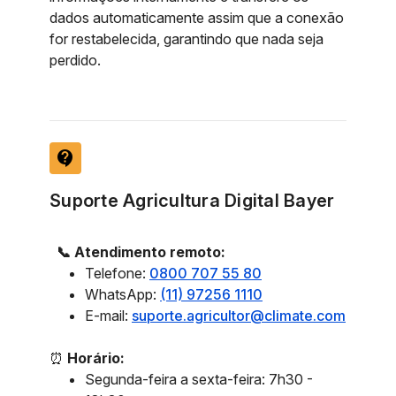
dados automaticamente assim que a conexão
for restabelecida, garantindo que nada seja
perdido.
contact_support
Suporte Agricultura Digital Bayer
📞 Atendimento remoto:
Telefone:
0800 707 55 80
WhatsApp:
(11) 97256 1110
E-mail:
suporte.agricultor@climate.com
⏰
Horário:
Segunda-feira a sexta-feira: 7h30 -