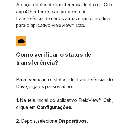
A opção status de transferência dentro do Cab
app iOS refere-se ao processo de
transferência de dados armazenados no drive
para o aplicativo FieldView™ Cab.
cloud
Como verificar o status de
transferência?
Para verificar o status de transferência do
Drive, siga os passos abaixo:
1.
Na tela inicial do aplicativo FieldView™ Cab,
clique em
Configurações
.
2.
Depois, selecione
Dispositivos
.