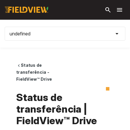
Pular
search
menu
para o
conteúdo
principal
arrow_drop_down
undefined
Status de
chevron_left
transferência -
FieldView™ Drive
Status de
transferência |
FieldView™ Drive