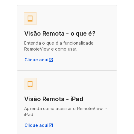
tablet_mac
Visão Remota - o que é?
Entenda o que é a funcionalidade
RemoteView e como usar.
Clique aqui
open_in_new
tablet_mac
Visão Remota - iPad
Aprenda como acessar o RemoteView -
iPad
Clique aqui
open_in_new