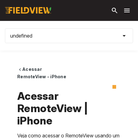
Pular
search
menu
para o
conteúdo
principal
arrow_drop_down
undefined
Acessar
chevron_left
RemoteView - iPhone
Acessar
RemoteView |
iPhone
Veja como acessar o RemoteView usando um