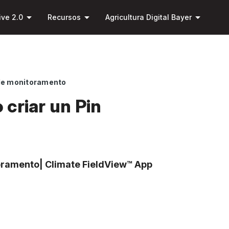
Pular
arrow_drop_down
arrow_drop_down
arrow_drop_down
para o
ive 2.0
Recursos
Agricultura Digital Bayer
conteúdo
principal
 de monitoramento
criar un Pin
oramento| Climate FieldView™ App