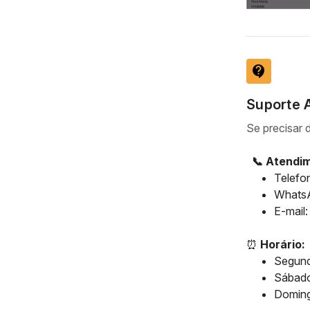
contact_support
Suporte A
Se precisar 
📞 Atendim
Telefo
Whats
E-mail
⏰
Horário:
Segunda
Sábado
Doming