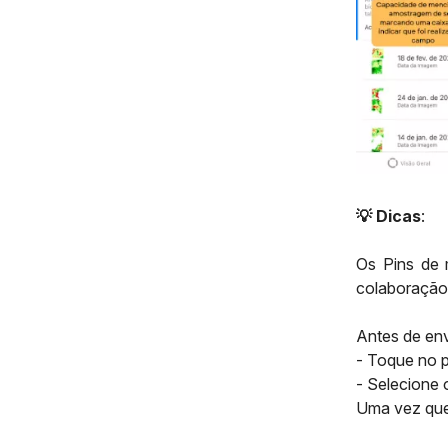
💡 Dicas
:
Os Pins de 
colaboração
Antes de env
- Toque no p
- Selecione 
Uma vez que 