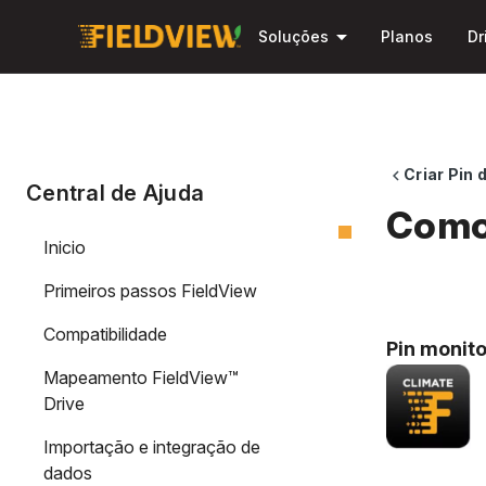
arrow_drop_down
Soluções
Planos
Dr
Criar Pin
chevron_left
Central de Ajuda
Como 
Inicio
Primeiros passos FieldView
Compatibilidade
Pin monit
Mapeamento FieldView™
Drive
Importação e integração de
dados