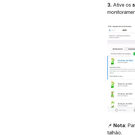
3.
Ative os
s
monitorame
📌
Nota
: Pa
talhão.