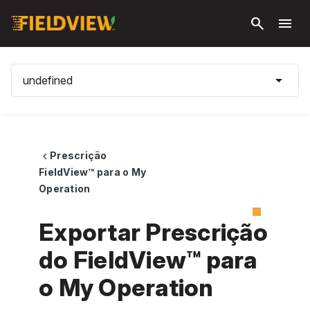
Pular
search
menu
para o
conteúdo
principal
arrow_drop_down
undefined
Prescrição
chevron_left
FieldView™ para o My
Operation
Exportar Prescrição
do FieldView™ para
o My Operation