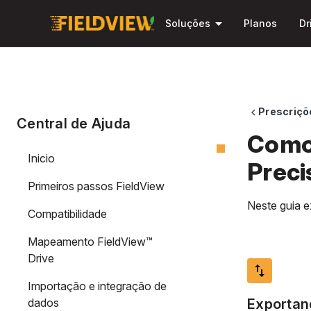
arrow_drop_down
Soluções
Planos
Dr
Prescriçõ
chevron_left
Central de Ajuda
Como 
Inicio
Preci
Primeiros passos FieldView
Neste guia e
Compatibilidade
Mapeamento FieldView™
Drive
import_export
Importação e integração de
dados
Exportan