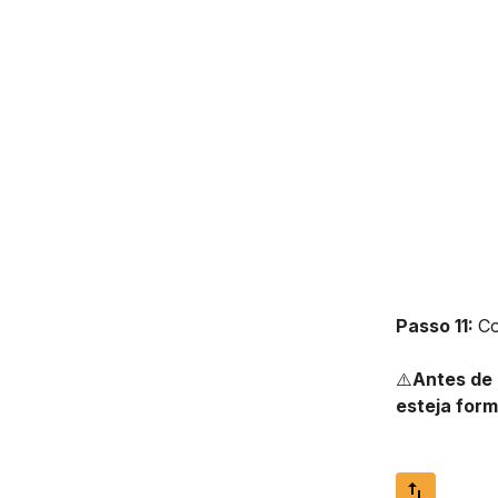
Passo 11:
Co
⚠️
Antes de 
esteja form
import_export