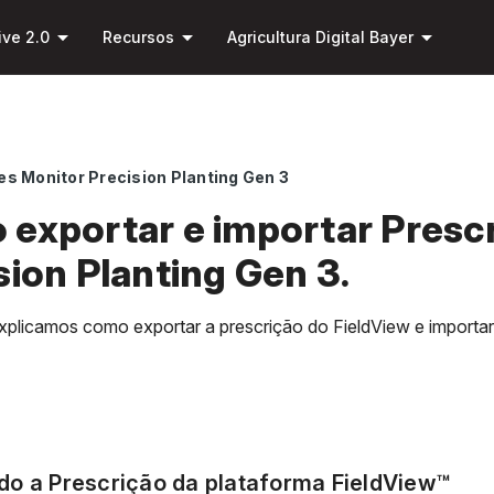
Pular
arrow_drop_down
arrow_drop_down
arrow_drop_down
para o
ive 2.0
Recursos
Agricultura Digital Bayer
conteúdo
principal
es Monitor Precision Planting Gen 3
exportar e importar Prescr
sion Planting Gen 3.
xplicamos como exportar a prescrição do FieldView e importar
do a Prescrição da plataforma FieldView™