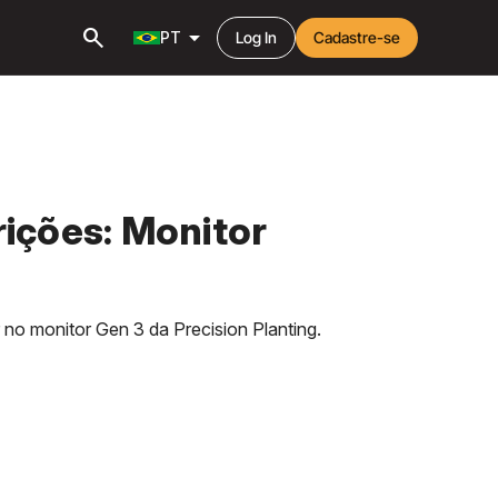
search
arrow_drop_down
PT
Log In
Cadastre-se
ições: Monitor
 no monitor Gen 3 da Precision Planting.