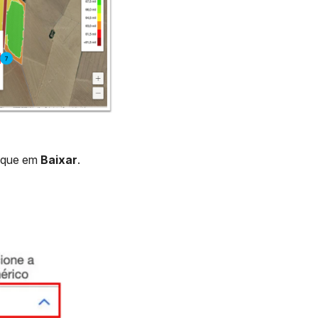
lique em
Baixar
.