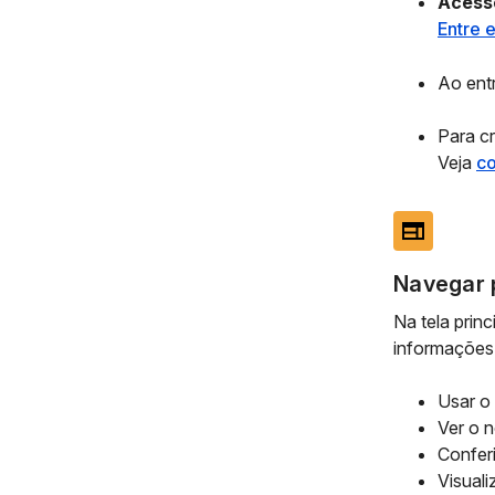
Acesse
Entre e
Ao entr
Para cr
Veja
co
web
Navegar 
Na tela prin
informações
Usar o
Ver o 
Confer
Visual