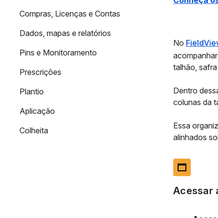
Conheça os 
Compras, Licenças e Contas
Dados, mapas e relatórios
No
FieldVi
Pins e Monitoramento
acompanhar o
talhão, safr
Prescrições
Dentro dessa
Plantio
colunas da ta
Aplicação
Essa organiz
Colheita
alinhados so
web_asset
Acessar 