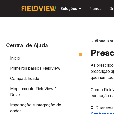
arrow_drop_down
Soluções
Planos
Dr
Visualizar
chevron_left
Central de Ajuda
Presc
Inicio
As prescriçõ
Primeiros passos FieldView
prescrição a
que nem tod
Compatibilidade
Mapeamento FieldView™
Com o FieldV
Drive
execução da
Importação e integração de
🎯 Quer ent
dados