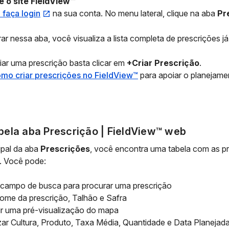
 o site FieldView™
 faça login
na sua conta. No menu lateral, clique na aba
Pr
ar nessa aba, você visualiza a lista completa de prescrições já 
iar uma prescrição basta clicar em
+Criar Prescrição
.
mo criar prescrições no FieldView™
para apoiar o planejam
pela aba Prescrição | FieldView™ web
cipal da aba
Prescrições
, você encontra uma tabela com as pr
. Você pode:
 campo de busca para procurar uma prescrição
nome da prescrição, Talhão e Safra
ir uma pré-visualização do mapa
izar Cultura, Produto, Taxa Média, Quantidade e Data Planejad