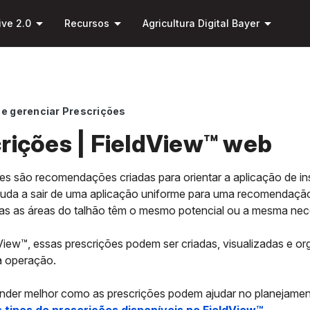
Pular
arrow_drop_down
arrow_drop_down
arrow_drop_down
para o
ive 2.0
Recursos
Agricultura Digital Bayer
conteúdo
principal
 e gerenciar Prescrições
rições | FieldView™ web
es são recomendações criadas para orientar a aplicação de in
juda a sair de uma aplicação uniforme para uma recomendação
as as áreas do talhão têm o mesmo potencial ou a mesma ne
iew™, essas prescrições podem ser criadas, visualizadas e org
 operação.
ender melhor como as prescrições podem ajudar no planejame