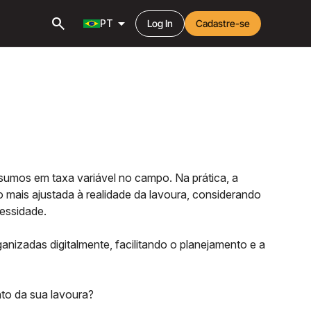
search
arrow_drop_down
PT
Log In
Cadastre-se
sumos em taxa variável no campo. Na prática, a
 mais ajustada à realidade da lavoura, considerando
cessidade.
anizadas digitalmente, facilitando o planejamento e a
nto da sua lavoura?