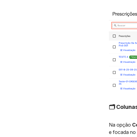
🗂️ Coluna
Na opção
C
e focada no 