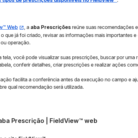
tipos de prescrições disponíveis no FieldView™
.
ew™ Web
, a
aba
Prescrições
reúne suas recomendações em
 que já foi criado, revisar as informações mais importantes e
a ou operação.
 tela, você pode visualizar suas prescrições, buscar por uma re
bela, conferir detalhes, criar prescrições e realizar ações como
ação facilita a conferência antes da execução no campo e a
bre qual recomendação será utilizada.
aba Prescrição | FieldView™ web