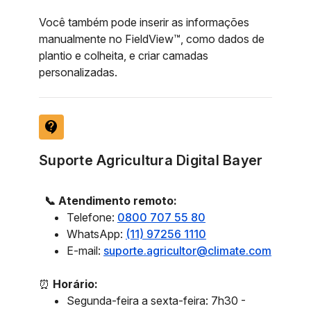
Você também pode inserir as informações
manualmente no FieldView™, como dados de
plantio e colheita, e criar camadas
personalizadas.
contact_support
Suporte Agricultura Digital Bayer
📞 Atendimento remoto:
Telefone:
0800 707 55 80
WhatsApp:
(11) 97256 1110
E-mail:
suporte.agricultor@climate.com
⏰
Horário:
Segunda-feira a sexta-feira: 7h30 -