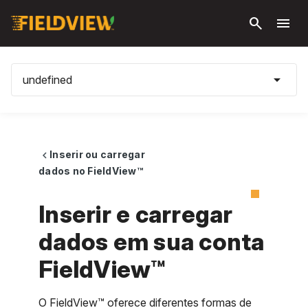
Pular
search
menu
para o
conteúdo
principal
arrow_drop_down
undefined
Inserir ou carregar
chevron_left
dados no FieldView™
Inserir e carregar
dados em sua conta
FieldView™
O FieldView™ oferece diferentes formas de