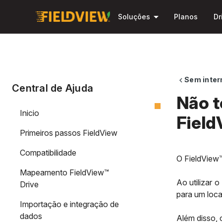
arrow_drop_down
Soluções
Planos
Dr
Sem inter
chevron_left
Central de Ajuda
Não t
Inicio
Fiel
Primeiros passos FieldView
Compatibilidade
O FieldView™
Mapeamento FieldView™
Ao utilizar 
Drive
para um loca
Importação e integração de
dados
Além disso, 