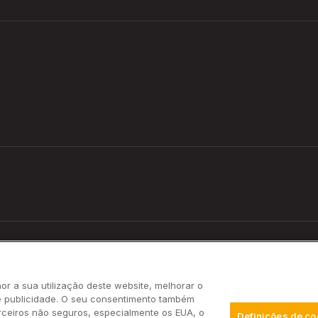
r a sua utilização deste website, melhorar o
e publicidade. O seu consentimento também
rceiros não seguros, especialmente os EUA, o
Definições de co