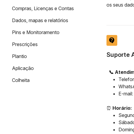
os seus dado
Compras, Licenças e Contas
Dados, mapas e relatórios
Pins e Monitoramento
contact_support
Prescrições
Suporte A
Plantio
Aplicação
📞 Atendim
Telefo
Colheita
Whats
E-mail
⏰
Horário:
Segunda
Sábado
Doming