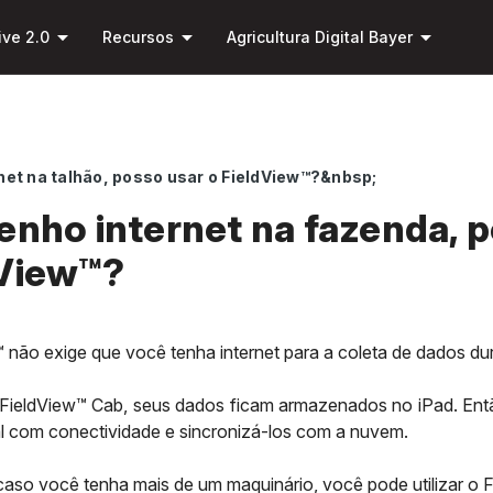
Pular
arrow_drop_down
arrow_drop_down
arrow_drop_down
para o
ive 2.0
Recursos
Agricultura Digital Bayer
conteúdo
principal
net na talhão, posso usar o FieldView™?&nbsp;
enho internet na fazenda, p
dView™?
 não exige que você tenha internet para a coleta de dados d
o FieldView™ Cab, seus dados ficam armazenados no iPad. Ent
l com conectividade e sincronizá-los com a nuvem.
caso você tenha mais de um maquinário, você pode utilizar o 