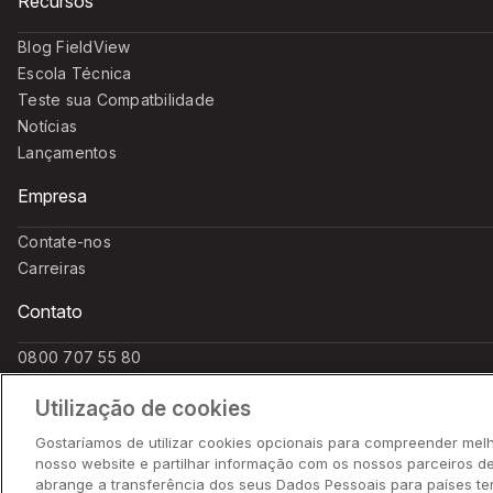
Recursos
Blog FieldView
Escola Técnica
Teste sua Compatbilidade
Notícias
Lançamentos
Empresa
Contate-nos
Carreiras
Contato
0800 707 55 80
(11) 97256 1110 - WhatsApp
Utilização de cookies
suporte.agricultor@climate.com
Gostaríamos de utilizar cookies opcionais para compreender melho
nosso website e partilhar informação com os nossos parceiros d
abrange a transferência dos seus Dados Pessoais para países te