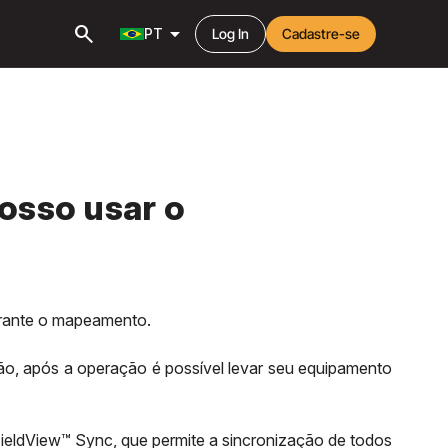
search
arrow_drop_down
PT
Log In
Cadastre-se
osso usar o
urante o mapeamento.
ão, após a operação é possível levar seu equipamento
FieldView™ Sync, que permite a sincronização de todos