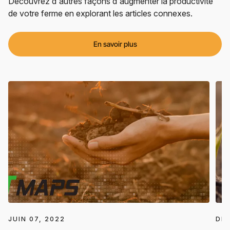
Découvrez d'autres façons d'augmenter la productivité
de votre ferme en explorant les articles connexes.
En savoir plus
JUIN 07, 2022
DÉC