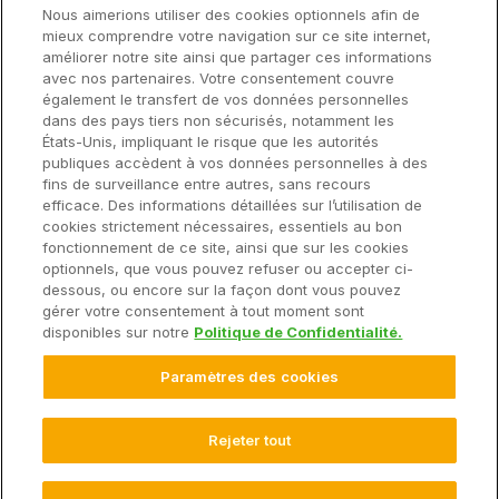
Soutien
Nous aimerions utiliser des cookies optionnels afin de
mieux comprendre votre navigation sur ce site internet,
améliorer notre site ainsi que partager ces informations
avec nos partenaires. Votre consentement couvre
Solutions
également le transfert de vos données personnelles
dans des pays tiers non sécurisés, notamment les
États-Unis, impliquant le risque que les autorités
Matériel
publiques accèdent à vos données personnelles à des
fins de surveillance entre autres, sans recours
efficace. Des informations détaillées sur l’utilisation de
Entreprise
cookies strictement nécessaires, essentiels au bon
fonctionnement de ce site, ainsi que sur les cookies
optionnels, que vous pouvez refuser ou accepter ci-
dessous, ou encore sur la façon dont vous pouvez
gérer votre consentement à tout moment sont
© 2025 Climate LLC. Tous droits réservés.
disponibles sur notre
Politique de Confidentialité.
Avis de non-responsabilité
Conditions d'utilisation du site Web
Paramètres des cookies
Conditions d'utilisation
Déclaration de confidentialité
FAQ sur la déclaration de confidentialité
Déclaration de confidentialité des données sur la santé
Rejeter tout
Paramètres des Cookies