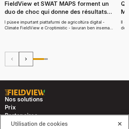
FieldView et SWAT MAPS forment un
Q 
duo de choc qui donne des résultats
Mi
époustouflants
I püsee impurtant piattafurmi de agricoltüra digital -
Il e
Climate FieldView e Croptimistic - lavuran ben insema
de 
per generar sinergì putent che purtan un grand valur
cana
agiunto a la vòstra fattoria.
Fiel
leur
leur
keyboard_arrow_left
keyboard_arrow_right
Nos solutions
Prix
Partenaires
Notre matériel
Utilisation de cookies