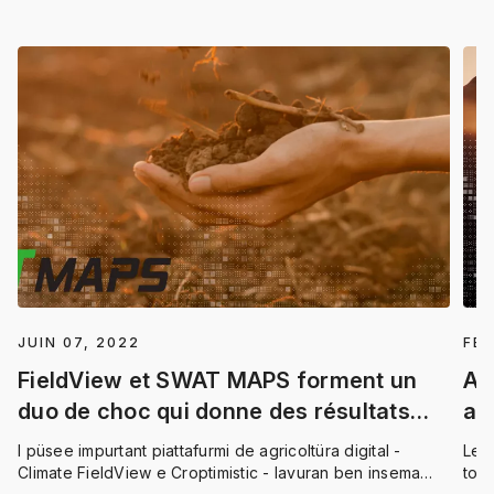
JUIN 07, 2022
FÉV
FieldView et SWAT MAPS forment un
Au
duo de choc qui donne des résultats
av
époustouflants
Fi
I püsee impurtant piattafurmi de agricoltüra digital -
Les 
Climate FieldView e Croptimistic - lavuran ben insema
tout