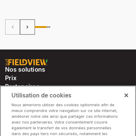
per generar sinergì putent che purtan un grand valur
dure
agiunto a la vòstra fattoria.
de C
tien
que
pour
keyboard_arrow_left
keyboard_arrow_right
Nos solutions
Prix
Partenaires
Notre matériel
Utilisation de cookies
Soutien
Nous aimerions utiliser des cookies optionnels afin de
mieux comprendre votre navigation sur ce site internet,
améliorer notre site ainsi que partager ces informations
avec nos partenaires. Votre consentement couvre
Solutions
également le transfert de vos données personnelles
dans des pays tiers non sécurisés, notamment les