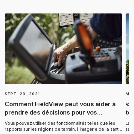
SEPT. 29, 2021
MAI
Comment FieldView peut vous aider à
« 
prendre des décisions pour vos
te
hybrides de l’année prochaine
pa
Vous pouvez utiliser des fonctionnalités telles que les
La s
pr
rapports sur les régions de terrain, l'imagerie de la santé
sais