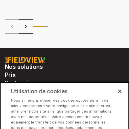
des champs et l'analyse du rendement pour obtenir des
un 
informations significatives sur votre exploitation qui vous
pro
permettent de prendre des décisions éclairées en
rend
matière de semences pour la saison prochaine — des
terr
décisions qui peuvent augmenter votre rendement et
keyboard_arrow_left
keyboard_arrow_right
améliorer votre retour sur investissement. C'est comme
on dit : analysez deux fois, choisissez une fois.
Nos solutions
Prix
Partenaires
Notre matériel
Utilisation de cookies
Soutien
Nous aimerions utiliser des cookies optionnels afin de
mieux comprendre votre navigation sur ce site internet,
améliorer notre site ainsi que partager ces informations
avec nos partenaires. Votre consentement couvre
Solutions
également le transfert de vos données personnelles
dans des pays tiers non sécurisés, notamment les