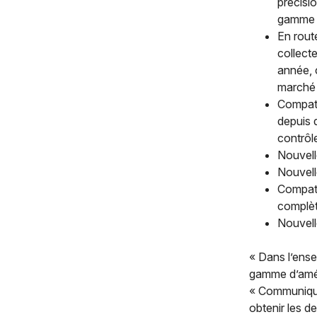
précisi
gamme 
En rout
collect
année, 
marché 
Compati
depuis 
contrôl
Nouvell
Nouvell
Compati
complèt
Nouvell
« Dans l’ense
gamme d’améli
« Communique
obtenir les d