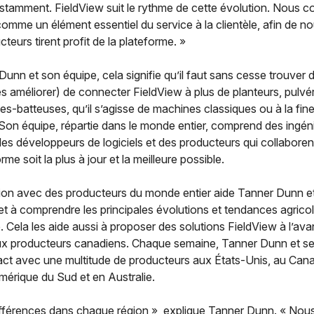
stamment. FieldView suit le rythme de cette évolution. Nous c
 comme un élément essentiel du service à la clientèle, afin de n
teurs tirent profit de la plateforme. »
unn et son équipe, cela signifie qu’il faut sans cesse trouver
s améliorer) de connecter FieldView à plus de planteurs, pulvér
-batteuses, qu’il s’agisse de machines classiques ou à la fine
Son équipe, répartie dans le monde entier, comprend des ingén
 des développeurs de logiciels et des producteurs qui collaboren
rme soit la plus à jour et la meilleure possible.
tion avec des producteurs du monde entier aide Tanner Dunn e
et à comprendre les principales évolutions et tendances agricole
e. Cela les aide aussi à proposer des solutions FieldView à l’av
aux producteurs canadiens. Chaque semaine, Tanner Dunn et se
act avec une multitude de producteurs aux États-Unis, au Can
érique du Sud et en Australie.
 différences dans chaque région », explique Tanner Dunn. « N