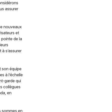
onsidérons
ous assurer
 de nouveaux
isateurs et
 pointe de la
ieurs
t à s’assurer
t son équipe
s à l’échelle
ant-garde qui
s collègues
ada, en
ous sommes en