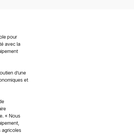
ole pour
té avec la
quipement
soutien d’une
gronomiques et
de
ire
le. « Nous
uipement,
s agricoles