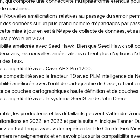
on, qui comporte une connectivité multiplateforme étendue pou
de machines.
e! Nouvelles améliorations relatives au passage du semoir per
er des données sur un plus grand nombre d’épandages par pass
cette mise à jour en est à l’étape de collecte de données, et sa
est prévue en 2023.
bilité améliorée avec Seed Hawk. Bien que Seed Hawk soit c
deux ans, les nouvelles améliorations offrent plus d’options d’a
e des taux.
e compatibilité avec Case AFS Pro 1200.
e compatibilité avec le tracteur T9 avec PLM intelligence de N
bilité améliorée avec l’outil de cartographie de Case, offrant
e de couches cartographiques haute définition et de couches 
e compatibilité avec le système SeedStar de John Deere.
mble, les producteurs et les détaillants peuvent s’attendre à un
orations en 2022, en 2023 et par la suite », indique Tanner D
z en tout temps avec votre représentant de Climate FieldVie
erniers renseignements et en savoir plus sur la compatibilité ave