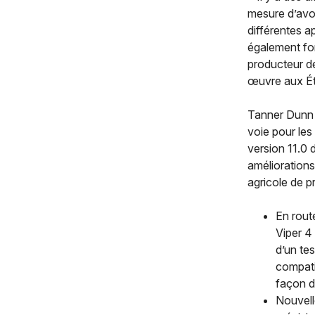
mesure d’avo
différentes a
également fon
producteur d
œuvre aux Ét
Tanner Dunn e
voie pour les
version 11.0 
améliorations
agricole de p
En rout
Viper 4
d’un tes
compati
façon d
Nouvell