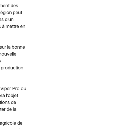
ement des
région peut
es d’un
 à mettre en
 sur la bonne
 nouvelle
s
e production
 Viper Pro ou
a l’objet
tions de
ter de la
agricole de