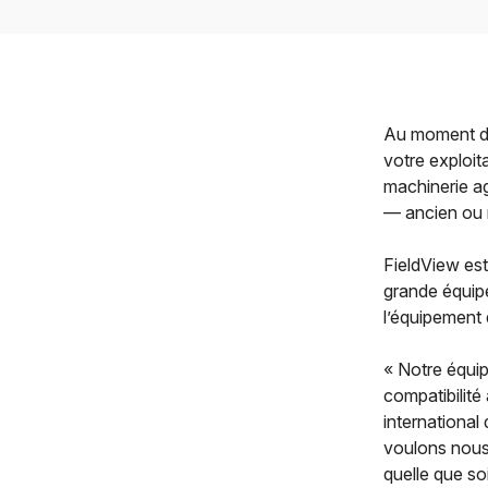
Au moment d’a
votre exploit
machinerie ag
— ancien ou 
FieldView est
grande équipe
l’équipement d
« Notre équip
compatibilité
international
voulons nous
quelle que so