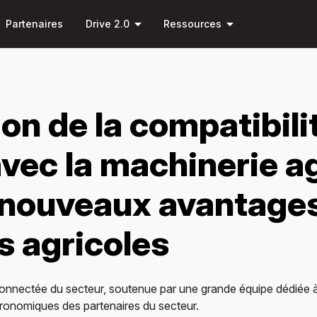
Passer
arrow_drop_down
arrow_drop_down
au
Partenaires
Drive 2.0
Ressources
contenu
principal
ion de la compatibili
vec la machinerie a
 nouveaux avantage
s agricoles
s connectée du secteur, soutenue par une grande équipe dédiée
agronomiques des partenaires du secteur.