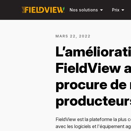
arrow_drop_down
arrow_drop_down
Nos solutions
Prix
MARS 22, 2022
L’améliorat
FieldView a
procure de
producteur
FieldView est la plateforme la plu
avec les logiciels et l'équipement 