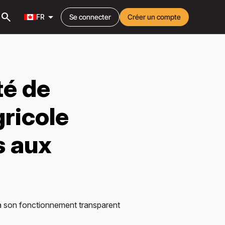
search
arrow_drop_down
FR
Se connecter
Créer un compte
té de
gricole
s aux
 à son fonctionnement transparent