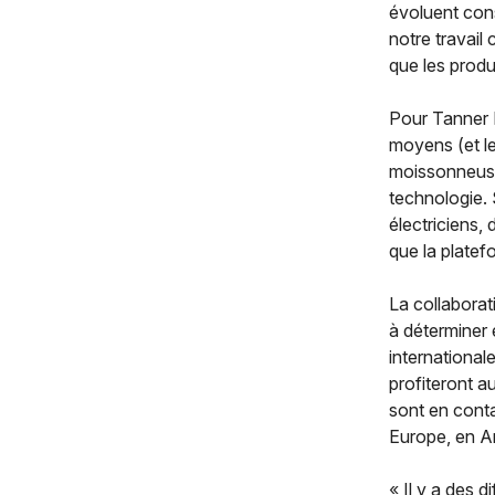
évoluent con
notre travail
que les produc
Pour Tanner D
moyens (et le
moissonneuses
technologie. 
électriciens,
que la platefo
La collabora
à déterminer 
international
profiteront 
sont en cont
Europe, en Am
« Il y a des