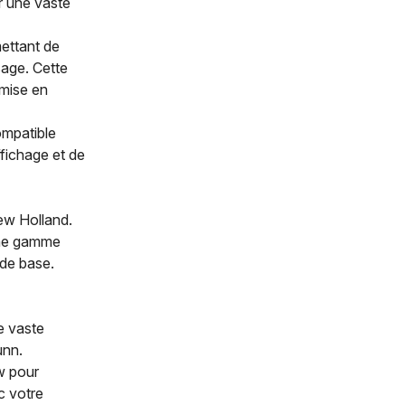
r une vaste
mettant de
age. Cette
 mise en
ompatible
ffichage et de
ew Holland.
 une gamme
de base.
e vaste
unn.
w pour
c votre