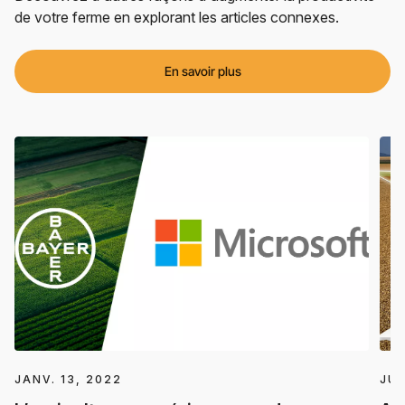
de votre ferme en explorant les articles connexes.
En savoir plus
JANV. 13, 2022
JUI