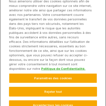
Soutien
Nous aimerions utiliser des cookies optionnels afin de
mieux comprendre votre navigation sur ce site internet,
améliorer notre site ainsi que partager ces informations
avec nos partenaires. Votre consentement couvre
Solutions
également le transfert de vos données personnelles
dans des pays tiers non sécurisés, notamment les
États-Unis, impliquant le risque que les autorités
Matériel
publiques accèdent à vos données personnelles à des
fins de surveillance entre autres, sans recours
efficace. Des informations détaillées sur l’utilisation de
Entreprise
cookies strictement nécessaires, essentiels au bon
fonctionnement de ce site, ainsi que sur les cookies
optionnels, que vous pouvez refuser ou accepter ci-
dessous, ou encore sur la façon dont vous pouvez
gérer votre consentement à tout moment sont
© 2025 Climate LLC. Tous droits réservés.
disponibles sur notre
Politique de Confidentialité.
Avis de non-responsabilité
Conditions d'utilisation du site Web
Paramètres des cookies
Conditions d'utilisation
Déclaration de confidentialité
FAQ sur la déclaration de confidentialité
Déclaration de confidentialité des données sur la santé
Rejeter tout
Paramètres des Cookies
Accepter tous les cookies