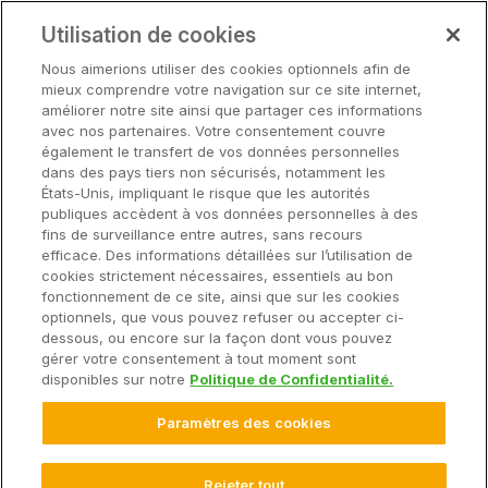
Partenaires
Notre matériel
Utilisation de cookies
Soutien
Nous aimerions utiliser des cookies optionnels afin de
mieux comprendre votre navigation sur ce site internet,
améliorer notre site ainsi que partager ces informations
avec nos partenaires. Votre consentement couvre
Solutions
également le transfert de vos données personnelles
dans des pays tiers non sécurisés, notamment les
États-Unis, impliquant le risque que les autorités
Matériel
publiques accèdent à vos données personnelles à des
fins de surveillance entre autres, sans recours
efficace. Des informations détaillées sur l’utilisation de
Entreprise
cookies strictement nécessaires, essentiels au bon
fonctionnement de ce site, ainsi que sur les cookies
optionnels, que vous pouvez refuser ou accepter ci-
dessous, ou encore sur la façon dont vous pouvez
gérer votre consentement à tout moment sont
© 2025 Climate LLC. Tous droits réservés.
disponibles sur notre
Politique de Confidentialité.
Avis de non-responsabilité
Conditions d'utilisation du site Web
Paramètres des cookies
Conditions d'utilisation
Déclaration de confidentialité
FAQ sur la déclaration de confidentialité
Déclaration de confidentialité des données sur la santé
Rejeter tout