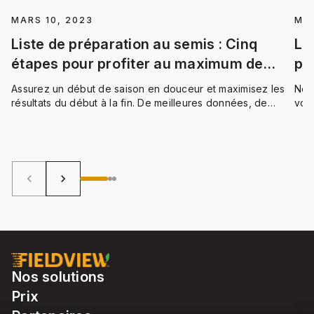
MARS 10, 2023
MAR
Liste de préparation au semis : Cinq
Le
étapes pour profiter au maximum de
pr
FieldView
Assurez un début de saison en douceur et maximisez les
Nou
résultats du début à la fin. De meilleures données, de
vous
meilleures décisions, de meilleurs résultats : tout
que
commence ici.
de p
vou
et t
keyboard_arrow_left
keyboard_arrow_right
Nos solutions
Prix