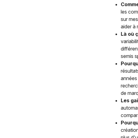
Commen
les comb
sur mes
aider à 
Là où 
variabi
différe
semis s
Pourquo
résultat
années 
recherc
de mar
Les gai
automat
compara
Pourquo
créatio
plus d'