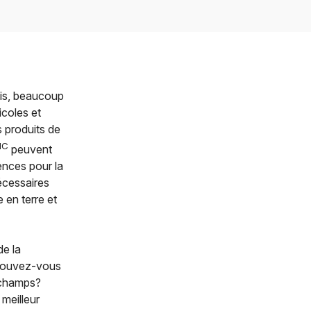
mis, beaucoup
icoles et
 produits de
MC
peuvent
ences pour la
écessaires
 en terre et
de la
 pouvez-vous
 champs?
meilleur