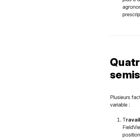
agronom
prescrip
Quatr
semis
Plusieurs fac
variable :
T
ravai
FieldVie
positio