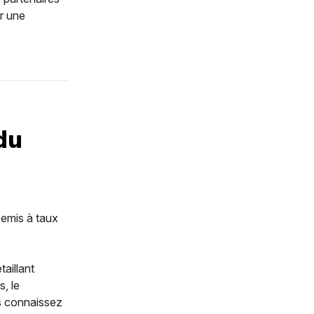
r une
du
semis à taux
aillant
, le
s connaissez