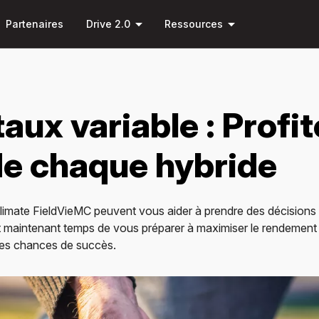
Passer
arrow_drop_down
arrow_drop_down
au
Partenaires
Drive 2.0
Ressources
contenu
principal
aux variable : Profit
e chaque hybride
limate FieldVieMC peuvent vous aider à prendre des décisions 
st maintenant temps de vous préparer à maximiser le rendement 
ures chances de succès.