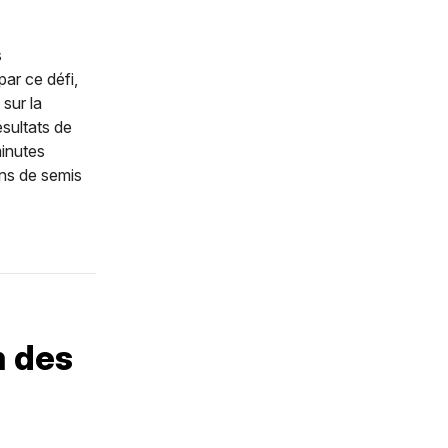
s
par ce défi,
sur la
ésultats de
minutes
ons de semis
m des