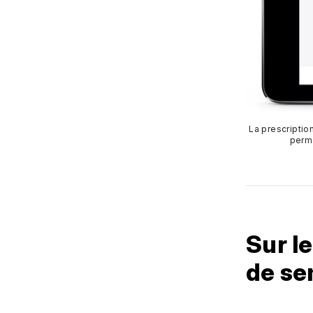
La prescription
perme
Sur l
de se