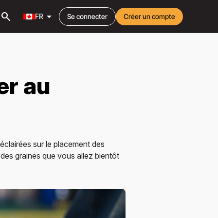
search
arrow_drop_down
FR
Se connecter
Créer un compte
er au
éclairées sur le placement des
des graines que vous allez bientôt