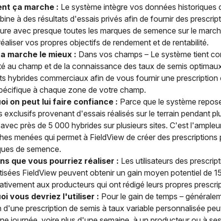
t ça marche :
Le système intègre vos données historiques 
ine à des résultats d'essais privés afin de fournir des prescrip
ure avec presque toutes les marques de semence sur le marc
réaliser vos propres objectifs de rendement et de rentabilité.
ça marche le mieux :
Dans vos champs – Le système tient co
lité au champ et de la connaissance des taux de semis optimau
nts hybrides commerciaux afin de vous fournir une prescription
pécifique à chaque zone de votre champ.
i on peut lui faire confiance :
Parce que le système repose
s exclusifs provenant d'essais réalisés sur le terrain pendant pl
avec près de 5 000 hybrides sur plusieurs sites. C'est l'ampleu
hes menées qui permet à FieldView de créer des prescriptions 
ques de semence.
ns que vous pourriez réaliser :
Les utilisateurs des prescrip
isées FieldView peuvent obtenir un gain moyen potentiel de 1
tivement aux producteurs qui ont rédigé leurs propres prescrip
i vous devriez l'utiliser :
Pour le gain de temps – généralem
n d'une prescription de semis à taux variable personnalisée peu
une journée, voire plus d'une semaine, à un producteur ou à ses