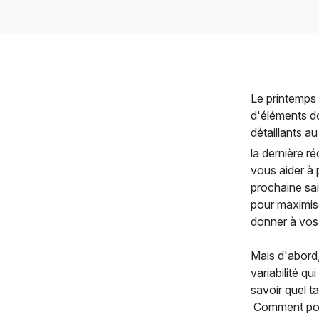
Le printemps 
d'éléments do
détaillants a
la dernière r
vous aider à 
prochaine sa
pour maximise
donner à vos 
Mais d'abord,
variabilité 
savoir quel 
Comment pouve