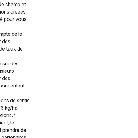
de champ et
tions créées
hé pour vous
mpte de la
x des
 de taux de
 sur des
usieurs
r des
pour autant
tions de semis
56 kg/ha
tions.*
ent, la
t prendre de
 partenaires