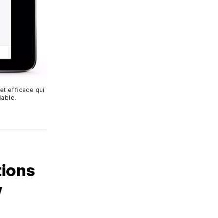
 et efficace qui
iable.
tions
w