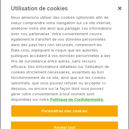
Partenaires
Notre matériel
Utilisation de cookies
Soutien
Nous aimerions utiliser des cookies optionnels afin de
mieux comprendre votre navigation sur ce site internet,
améliorer notre site ainsi que partager ces informations
avec nos partenaires. Votre consentement couvre
Solutions
également le transfert de vos données personnelles
dans des pays tiers non sécurisés, notamment les
États-Unis, impliquant le risque que les autorités
Matériel
publiques accèdent à vos données personnelles à des
fins de surveillance entre autres, sans recours
efficace. Des informations détaillées sur l’utilisation de
Entreprise
cookies strictement nécessaires, essentiels au bon
fonctionnement de ce site, ainsi que sur les cookies
optionnels, que vous pouvez refuser ou accepter ci-
dessous, ou encore sur la façon dont vous pouvez
gérer votre consentement à tout moment sont
© 2025 Climate LLC. Tous droits réservés.
disponibles sur notre
Politique de Confidentialité.
Avis de non-responsabilité
Conditions d'utilisation du site Web
Paramètres des cookies
Conditions d'utilisation
Déclaration de confidentialité
FAQ sur la déclaration de confidentialité
Déclaration de confidentialité des données sur la santé
Rejeter tout