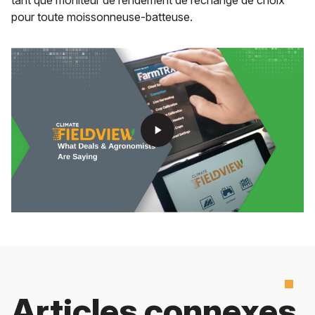
pour toute moissonneuse-batteuse.
play_arrow
Articles connexes