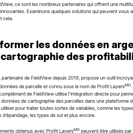
dView, ce sont les nombreux partenaires qui offrent une multit
 innovantes. Examinons quelques solutions qui peuvent vous a
t cela.
former les données en arg
 cartographie des profitabil
 partenaire de FieldView depuis 2019, propose un outil incroya
MD
 données de parcelle et connu sous le nom de Profit Layers
.
omplément de FieldView utilise l'intégration directe pour perme
s données de cartographie des parcelles dans une plateforme d
tiliser pour traiter toutes sortes de variables, comme les types
s d’épandage, les types de sol et plus encore.
MD
ements obtenus avec Profit Layers
peuvent être utilisés par 