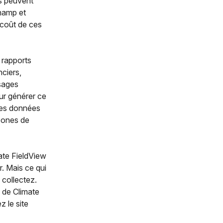
s peuvent
champ et
 coût de ces
 rapports
nciers,
isages
our générer ce
 les données
zones de
mate FieldView
r. Mais ce qui
 collectez.
 de Climate
z le site