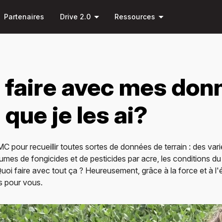
Passer
arrow_drop_down
arrow_drop_down
au
Partenaires
Drive 2.0
Ressources
contenu
principal
 faire avec mes don
que je les ai?
C pour recueillir toutes sortes de données de terrain : des var
mes de fongicides et de pesticides par acre, les conditions du s
uoi faire avec tout ça ? Heureusement, grâce à la force et à l
s pour vous.