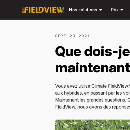
arrow_drop_down
arrow_drop_down
Nos solutions
Prix
SEPT. 23, 2021
Que dois-je
maintenant 
Vous avez utilisé Climate FieldViewM
aux hybrides, en passant par les volu
Maintenant les grandes questions. Q
FieldView, nous avons des réponse