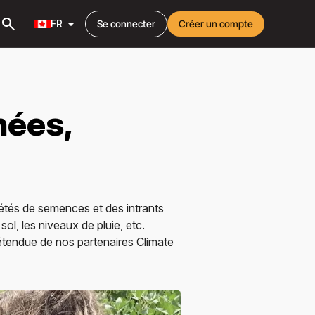
search
arrow_drop_down
FR
Se connecter
Créer un compte
nées,
iétés de semences et des intrants
ol, les niveaux de pluie, etc.
'étendue de nos partenaires Climate