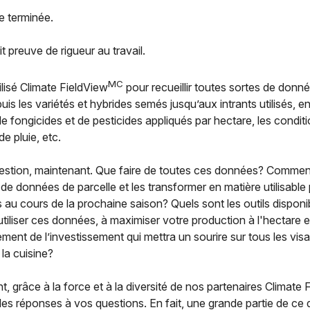
e terminée.
t preuve de rigueur au travail.
MC
lisé Climate FieldView
pour recueillir toutes sortes de donn
puis les variétés et hybrides semés jusqu’aux intrants utilisés, e
e fongicides et de pesticides appliqués par hectare, les conditi
de pluie, etc.
estion, maintenant. Que faire de toutes ces données? Commen
de données de parcelle et les transformer en matière utilisable
 au cours de la prochaine saison? Quels sont les outils disponi
utiliser ces données, à maximiser votre production à l'hectare e
ment de l’investissement qui mettra un sourire sur tous les vis
 la cuisine?
 grâce à la force et à la diversité de nos partenaires Climate 
s réponses à vos questions. En fait, une grande partie de ce qu