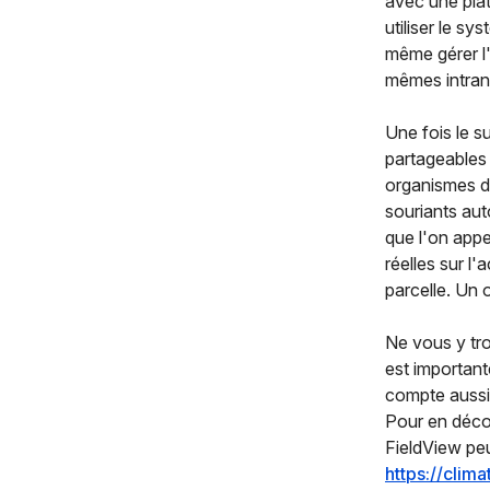
avec une pla
utiliser le sy
même gérer l'
mêmes intran
Une fois le s
partageables 
organismes de
souriants aut
que l'on appe
réelles sur 
parcelle. Un ou
Ne vous y tro
est important
compte aussi,
Pour en décou
FieldView peu
https://clima