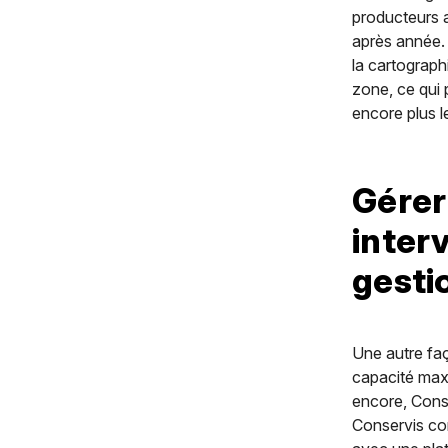
producteurs ag
après année.
la cartographi
zone, ce qui 
encore plus 
Gérer
inter
gesti
Une autre faç
capacité maxi
encore, Conse
Conservis co