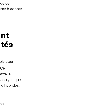
ude de
ider à donner
ent
ités
ble pour
 Ce
ttre la
’analyse que
 d'hybrides,
les