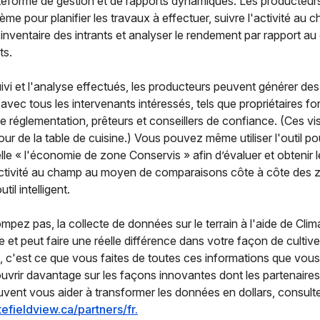
teforme de gestion et de rapports dynamiques. Les producteur
stème pour planifier les travaux à effectuer, suivre l'activité au 
inventaire des intrants et analyser le rendement par rapport au
ts.
uivi et l'analyse effectués, les producteurs peuvent générer des
avec tous les intervenants intéressés, tels que propriétaires fo
 réglementation, prêteurs et conseillers de confiance. (Ces v
our de la table de cuisine.) Vous pouvez même utiliser l'outil p
lle « l'économie de zone Conservis » afin d’évaluer et obtenir
l'activité au champ au moyen de comparaisons côte à côte des 
til intelligent.
mpez pas, la collecte de données sur le terrain à l'aide de Cli
e et peut faire une réelle différence dans votre façon de cultive
 c'est ce que vous faites de toutes ces informations que vous
vrir davantage sur les façons innovantes dont les partenaires
vent vous aider à transformer les données en dollars, consulte
tefieldview.ca/partners/fr.