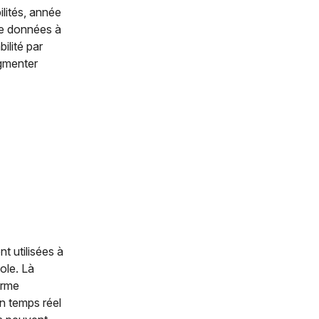
ilités, année
de données à
ilité par
ugmenter
t utilisées à
ole. Là
orme
n temps réel