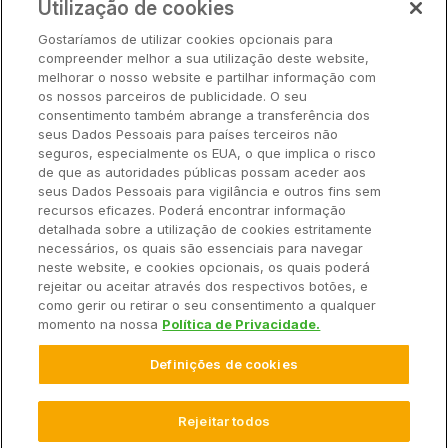
Utilização de cookies
Parceiros
Gostaríamos de utilizar cookies opcionais para
Hardware
compreender melhor a sua utilização deste website,
Ajuda Rápida
melhorar o nosso website e partilhar informação com
os nossos parceiros de publicidade. O seu
consentimento também abrange a transferência dos
seus Dados Pessoais para países terceiros não
Recursos
seguros, especialmente os EUA, o que implica o risco
de que as autoridades públicas possam aceder aos
seus Dados Pessoais para vigilância e outros fins sem
Empresa
recursos eficazes. Poderá encontrar informação
detalhada sobre a utilização de cookies estritamente
necessários, os quais são essenciais para navegar
Contato
neste website, e cookies opcionais, os quais poderá
rejeitar ou aceitar através dos respectivos botões, e
como gerir ou retirar o seu consentimento a qualquer
momento na nossa
Política de Privacidade.
© 2025 Climate LLC. Todos os direitos reservados.
Definições de cookies
Termos de Serviço
Declaração de Privacidade
Declaração de Privacidade Perguntas e Respostas
Promoções
Isenção de Responsabilidade
Rejeitar todos
Configurações de Cookies