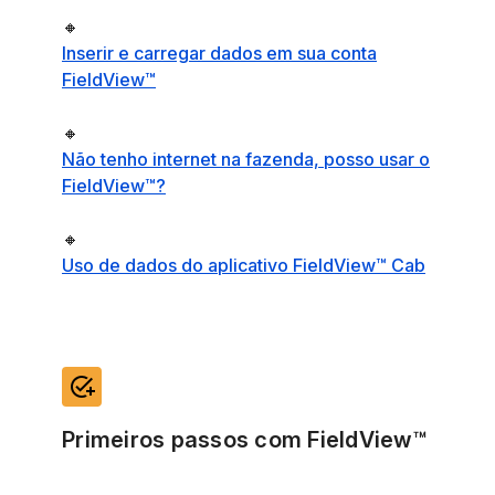
🔸
Inserir e carregar dados em sua conta
FieldView™
🔸
Não tenho internet na fazenda, posso usar o
FieldView™?
🔸
Uso de dados do aplicativo FieldView™ Cab
add_task
Primeiros passos com FieldView™