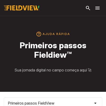
Pular
search
menu
para o
conteúdo
principal
help_outline
AJUDA RÁPIDA
Primeiros passos
Fieldiew™
Sua jornada digital no campo começa aqui 🚀
arrow_drop_down
Primeiros passos FieldView