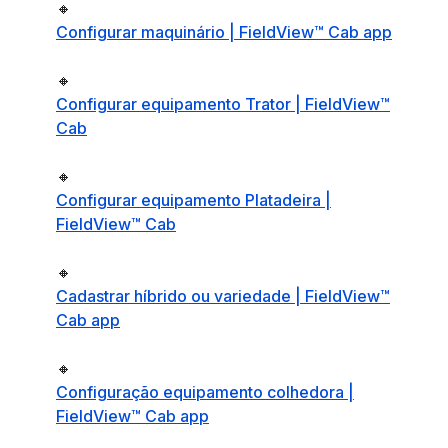
🔸
Configurar maquinário | FieldView™ Cab app
🔸
Configurar equipamento Trator | FieldView™
Cab
🔸
Configurar equipamento Platadeira |
FieldView™ Cab
🔸
Cadastrar híbrido ou variedade | FieldView™
Cab app
🔸
Configuração equipamento colhedora |
FieldView™ Cab app