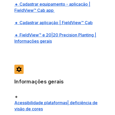
🔸 Cadastrar equipamento - aplicação |
FieldView™ Cab app
🔸 Cadastrar aplicação | FieldView™ Cab
🔸 FieldView™ e 20|20 Precision Planting |
Informações gerais
filter_vintage
Informações gerais
🔸
Acessibilidade plataformas| deficiência de
visão de cores