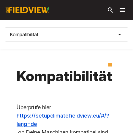
Zum
search
menu
Hauptinhalt
springen
arrow_drop_down
Kompatibilität
Kompatibilität
Überprüfe hier
https://setupclimatefieldview.eu/#/?
lang=de
ob Deine Maschinen kompatibel sind.