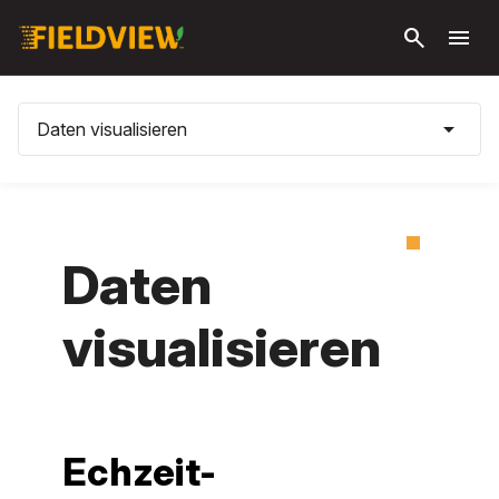
Zum
search
menu
Hauptinhalt
springen
arrow_drop_down
Daten visualisieren
Daten
visualisieren
Echzeit-