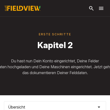
Zum
search
menu
Hauptinhalt
springen
ERSTE SCHRITTE
Kapitel 2
Du hast nun Dein Konto eingerichtet, Deine Felder
ten hochgeladen und Deine Maschinen eingerichtet. Jetzt geh
das dokumentieren Deiner Felddaten.
arrow_drop_down
Übersicht