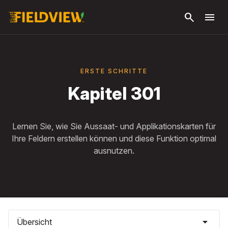
Zum
search
menu
Hauptinhalt
springen
ERSTE SCHRITTE
Kapitel 301
Lernen Sie, wie Sie Aussaat- und Applikationskarten für
Ihre Feldern erstellen können und diese Funktion optimal
ausnutzen.
arrow_drop_down
Übersicht