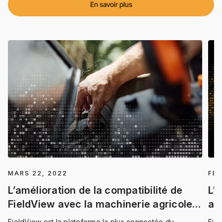
En savoir plus
MARS 22, 2022
FÉV
L’amélioration de la compatibilité de
L'
FieldView avec la machinerie agricole
al
procure de nouveaux avantages aux
Fi
FieldView est la plateforme la plus connectée du
Fiel