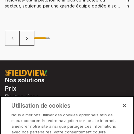
producteurs agricoles
secteur, soutenue par une grande équipe dédiée à son
inf
fonctionnement transparent avec les logiciels et
la f
l'équipement agronomiques des partenaires du secteur.
agr
str
agr
keyboard_arrow_left
keyboard_arrow_right
Nos solutions
Prix
Partenaires
Notre matériel
Utilisation de cookies
Soutien
Nous aimerions utiliser des cookies optionnels afin de
mieux comprendre votre navigation sur ce site internet,
améliorer notre site ainsi que partager ces informations
avec nos partenaires. Votre consentement couvre
Solutions