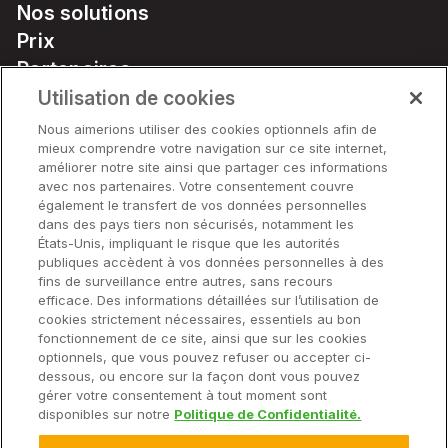
Nos solutions
Prix
Partenaires
Notre matériel
Utilisation de cookies
Soutien
Nous aimerions utiliser des cookies optionnels afin de
mieux comprendre votre navigation sur ce site internet,
améliorer notre site ainsi que partager ces informations
avec nos partenaires. Votre consentement couvre
Solutions
également le transfert de vos données personnelles
dans des pays tiers non sécurisés, notamment les
États-Unis, impliquant le risque que les autorités
Matériel
publiques accèdent à vos données personnelles à des
fins de surveillance entre autres, sans recours
efficace. Des informations détaillées sur l’utilisation de
Entreprise
cookies strictement nécessaires, essentiels au bon
fonctionnement de ce site, ainsi que sur les cookies
optionnels, que vous pouvez refuser ou accepter ci-
dessous, ou encore sur la façon dont vous pouvez
gérer votre consentement à tout moment sont
© 2025 Climate LLC. Tous droits réservés.
disponibles sur notre
Politique de Confidentialité.
Avis de non-responsabilité