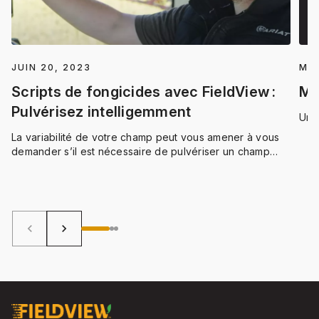
JUIN 20, 2023
MAR
Scripts de fongicides avec FieldView :
My
Pulvérisez intelligemment
Un 
La variabilité de votre champ peut vous amener à vous
demander s’il est nécessaire de pulvériser un champ
entier avec un fongicide. FieldViewMC a les réponses.
keyboard_arrow_left
keyboard_arrow_right