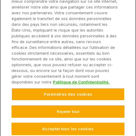
mieux comprendre votre navigation sur ce site internet,
améliorer notre site ainsi que partager ces informations
avec nos partenaires. Votre consentement couvre
Solutions
également le transfert de vos données personnelles
dans des pays tiers non sécurisés, notamment les
États-Unis, impliquant le risque que les autorités
Matériel
publiques accèdent à vos données personnelles à des
fins de surveillance entre autres, sans recours
efficace. Des informations détaillées sur l’utilisation de
Entreprise
cookies strictement nécessaires, essentiels au bon
fonctionnement de ce site, ainsi que sur les cookies
optionnels, que vous pouvez refuser ou accepter ci-
dessous, ou encore sur la façon dont vous pouvez
gérer votre consentement à tout moment sont
© 2025 Climate LLC. Tous droits réservés.
disponibles sur notre
Politique de Confidentialité.
Avis de non-responsabilité
Conditions d'utilisation du site Web
Paramètres des cookies
Conditions d'utilisation
Déclaration de confidentialité
FAQ sur la déclaration de confidentialité
Déclaration de confidentialité des données sur la santé
Rejeter tout
Paramètres des Cookies
Accepter tous les cookies