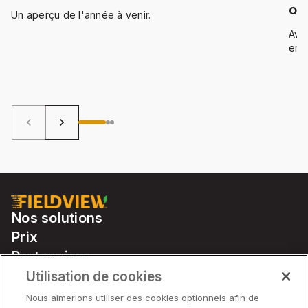
ou
Un aperçu de l'année à venir.
ch
Avec
empl
don
com
conn
dét
troi
keyboard_arrow_left
keyboard_arrow_right
comm
max
Nos solutions
Prix
Partenaires
Notre matériel
Utilisation de cookies
Soutien
Nous aimerions utiliser des cookies optionnels afin de