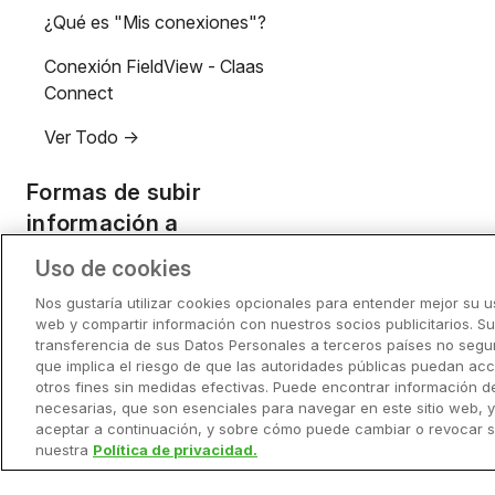
¿Qué es "Mis conexiones"?
Conexión FieldView - Claas
Connect
Ver Todo ->
Formas de subir
información a
FieldView
Uso de cookies
Nos gustaría utilizar cookies opcionales para entender mejor su us
Qué es una capa manual
web y compartir información con nuestros socios publicitarios. S
transferencia de sus Datos Personales a terceros países no segur
Cómo realizar un ensayo con
que implica el riesgo de que las autoridades públicas puedan acc
FieldView™ Drive
otros fines sin medidas efectivas. Puede encontrar información d
necesarias, que son esenciales para navegar en este sitio web, 
Cómo sembrar con FieldView
aceptar a continuación, y sobre cómo puede cambiar o revocar 
Drive
nuestra
Política de privacidad.