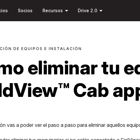
Saltar al
arrow_drop_down
arrow_drop_down
contenido
cios
Socios
Recursos
Drive 2.0
principal
CIÓN DE EQUIPOS E INSTALACIÓN
o eliminar tu e
ldView™ Cab ap
ón vas a poder ver el paso a paso para eliminar aquellos equip