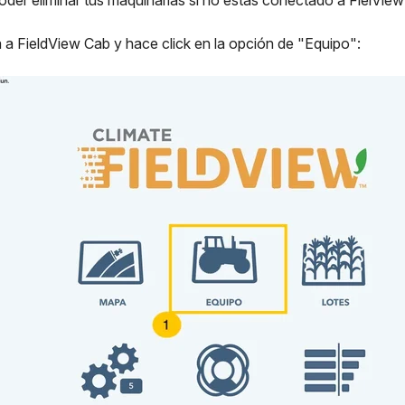
oder eliminar tus maquinarias si no estás conectado a FielView
 a FieldView Cab y hace click en la opción de "Equipo":