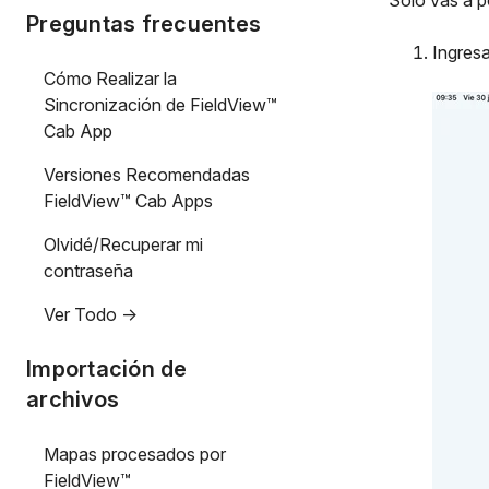
Solo vas a p
Preguntas frecuentes
Ingresa
Cómo Realizar la
Sincronización de FieldView™
Cab App
Versiones Recomendadas
FieldView™ Cab Apps
Olvidé/Recuperar mi
contraseña
Ver Todo ->
Importación de
archivos
Mapas procesados por
FieldView™