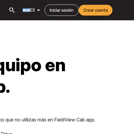
search
arrow_drop_down
ES
Iniciar sesión
Crear cuenta
quipo en
p.
os que no utilizas más en FieldView Cab app.