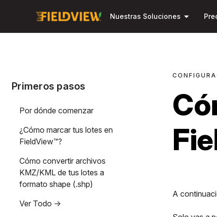
arrow_drop_down
Nuestras Soluciones
Pre
CONFIGURA
Primeros pasos
Cóm
Por dónde comenzar
Fie
¿Cómo marcar tus lotes en
FieldView™?
Cómo convertir archivos
KMZ/KML de tus lotes a
formato shape (.shp)
A continuaci
Ver Todo ->