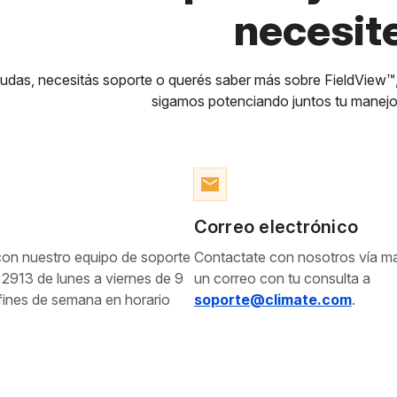
necesit
dudas, necesitás soporte o querés saber más sobre FieldView™
sigamos potenciando juntos tu manejo 
email
Correo electrónico
con nuestro equipo de soporte
Contactate con nosotros vía ma
2913 de lunes a viernes de 9
un correo con tu consulta a
 fines de semana en horario
soporte@climate.com
.