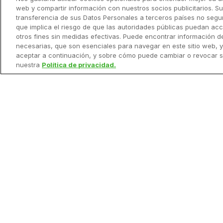
Configuración de
web y compartir información con nuestros socios publicitarios. S
equipos e instalación
transferencia de sus Datos Personales a terceros países no segur
que implica el riesgo de que las autoridades públicas puedan acc
otros fines sin medidas efectivas. Puede encontrar información d
RemoteView / Visualización
necesarias, que son esenciales para navegar en este sitio web, 
en remoto
aceptar a continuación, y sobre cómo puede cambiar o revocar 
nuestra
Política de privacidad.
Buenas prácticas para el uso
del FiedView Drive
Configuración de
cosechadora en FieldView
Cab app
Ver Todo ->
Soluciones
Precios
Mis conexiones
Socios
Conexión FieldView™ - My
John Deere
Soluciones