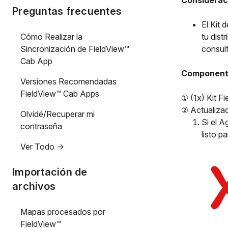
Considerac
Preguntas frecuentes
El Kit 
Cómo Realizar la
tu dist
Sincronización de FieldView™
consul
Cab App
Componente
Versiones Recomendadas
FieldView™ Cab Apps
① (1x) Kit F
② Actualizac
Olvidé/Recuperar mi
Si el A
contraseña
listo p
Ver Todo ->
Importación de
archivos
Mapas procesados por
FieldView™