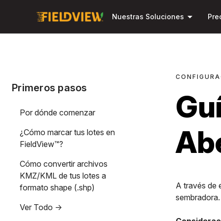
arrow_drop_down
Nuestras Soluciones
Pre
CONFIGURA
Primeros pasos
Guí
Por dónde comenzar
Abe
¿Cómo marcar tus lotes en
FieldView™?
Cómo convertir archivos
KMZ/KML de tus lotes a
A través de 
formato shape (.shp)
sembradora.
Ver Todo ->