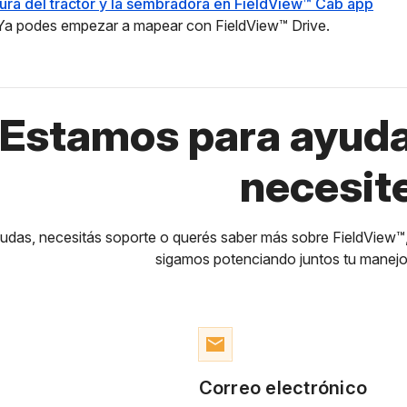
urá del tractor y la sembradora en FieldView™ Cab app
! Ya podes empezar a mapear con FieldView™ Drive.
Estamos para ayuda
necesit
dudas, necesitás soporte o querés saber más sobre FieldView™
sigamos potenciando juntos tu manejo 
email
Correo electrónico