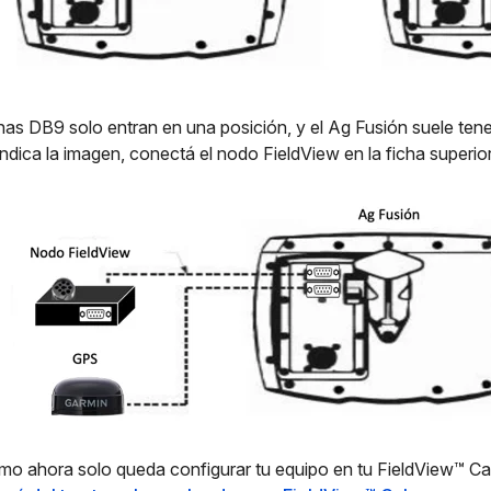
has DB9 solo entran en una posición, y el Ag Fusión suele ten
dica la imagen, conectá el nodo FieldView en la ficha superior 
imo ahora solo queda configurar tu equipo en tu FieldView™ Ca