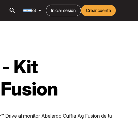
search
arrow_drop_down
ES
Iniciar sesión
Crear cuenta
- Kit
 Fusion
w™ Drive al monitor Abelardo Cuffia Ag Fusion de tu