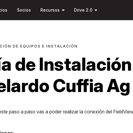
Saltar al
arrow_drop_down
arrow_drop_down
contenido
cios
Socios
Recursos
Drive 2.0
principal
CIÓN DE EQUIPOS E INSTALACIÓN
a de Instalación 
lardo Cuffia Ag
este paso a paso vas a poder realizar la conexión del FieldVie