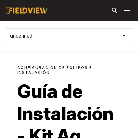
Saltar al
search
menu
contenido
principal
arrow_drop_down
undefined
CONFIGURACIÓN DE EQUIPOS E
INSTALACIÓN
Guía de
Instalación
- Kit Ag