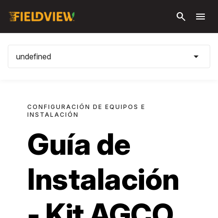
Saltar al
search
menu
contenido
principal
arrow_drop_down
undefined
CONFIGURACIÓN DE EQUIPOS E
INSTALACIÓN
Guía de
Instalación
- Kit AGCO