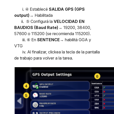
i. ④ Establecé
SALIDA GPS (GPS
output)→
Habilitada
ii. ⑤ Configurá la
VELOCIDAD EN
BAUDIOS (Baud Rate)→
19200, 38400,
57600 o 115200 (se recomienda 115200).
iii. ⑥ En
SENTENCE→
habilitá GGA y
VTG
iv. Al finalizar, clickea la tecla de la pantalla
de trabajo para volver a la tarea.