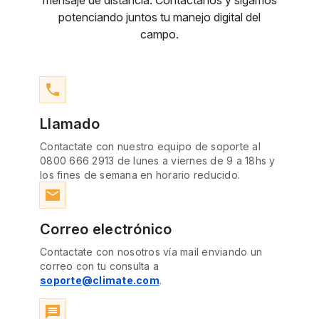
mensaje de distancia. Contactanos y sigamos
potenciando juntos tu manejo digital del
campo.
phone
Llamado
Contactate con nuestro equipo de soporte al
0800 666 2913 de lunes a viernes de 9 a 18hs y
los fines de semana en horario reducido.
email
Correo electrónico
Contactate con nosotros vía mail enviando un
correo con tu consulta a
soporte@climate.com
.
message