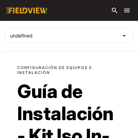
Saltar al
search
menu
contenido
principal
arrow_drop_down
undefined
CONFIGURACIÓN DE EQUIPOS E
INSTALACIÓN
Guía de
Instalación
- Kit Iso In-