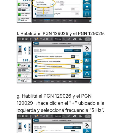
f. Habilitá el PGN 129026 y el PGN 129029.
g. Habilitá el PGN 129026 y el PGN
129029→hace clic en el "+" ubicado a la
izquierda y seleccioná frecuencia “5 Hz”.