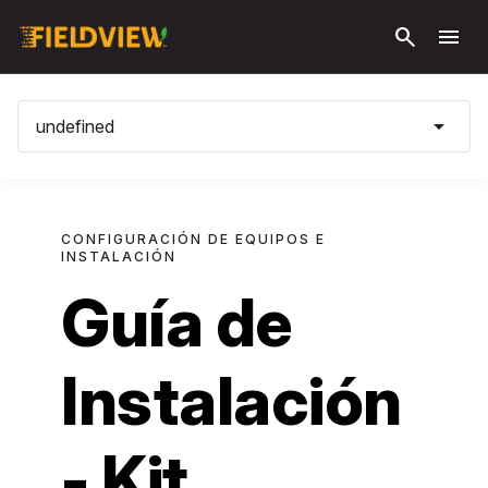
Saltar al
search
menu
contenido
principal
arrow_drop_down
undefined
CONFIGURACIÓN DE EQUIPOS E
INSTALACIÓN
Guía de
Instalación
- Kit