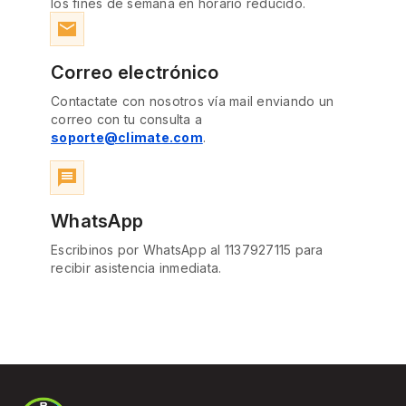
los fines de semana en horario reducido.
email
Correo electrónico
Contactate con nosotros vía mail enviando un
correo con tu consulta a
soporte@climate.com
.
message
WhatsApp
Escribinos por WhatsApp al 1137927115 para
recibir asistencia inmediata.