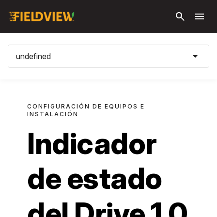
Saltar al
search
menu
contenido
principal
arrow_drop_down
undefined
CONFIGURACIÓN DE EQUIPOS E
INSTALACIÓN
Indicador
de estado
del Drive 1.0