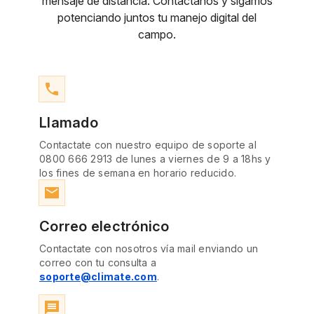
mensaje de distancia. Contactanos y sigamos
potenciando juntos tu manejo digital del
campo.
phone
Llamado
Contactate con nuestro equipo de soporte al
0800 666 2913 de lunes a viernes de 9 a 18hs y
los fines de semana en horario reducido.
email
Correo electrónico
Contactate con nosotros vía mail enviando un
correo con tu consulta a
soporte@climate.com
.
message