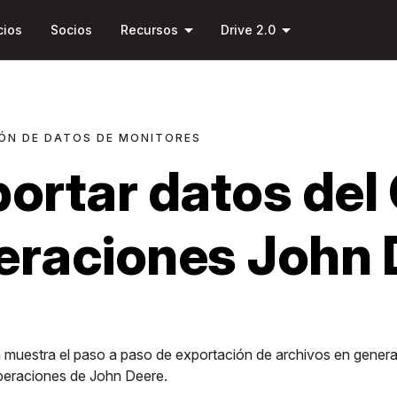
Saltar al
arrow_drop_down
arrow_drop_down
contenido
cios
Socios
Recursos
Drive 2.0
principal
ÓN DE DATOS DE MONITORES
ortar datos del
eraciones John 
 muestra el paso a paso de exportación de archivos en genera
peraciones de John Deere.