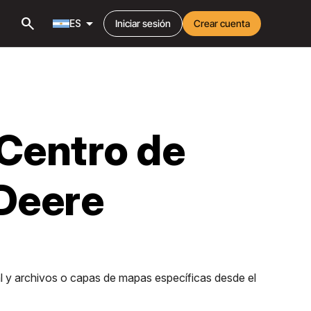
search
arrow_drop_down
ES
Iniciar sesión
Crear cuenta
 Centro de
Deere
l y archivos o capas de mapas específicas desde el