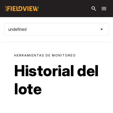
Saltar al
search
menu
contenido
principal
arrow_drop_down
undefined
HERRAMIENTAS DE MONITOREO
Historial del
lote