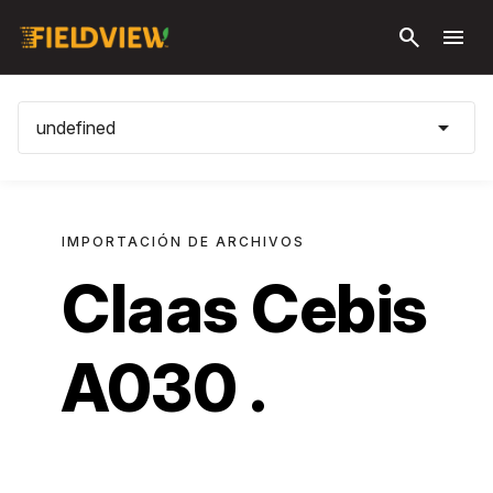
Saltar al
search
menu
contenido
principal
arrow_drop_down
undefined
IMPORTACIÓN DE ARCHIVOS
Claas Cebis
A030 .