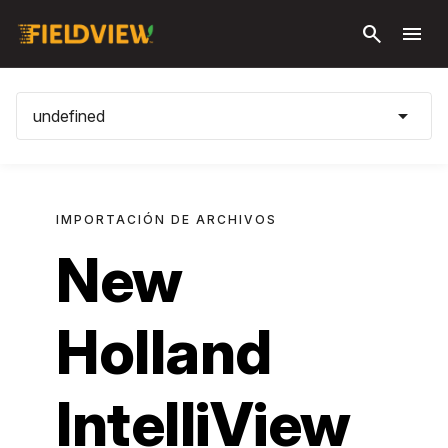
Saltar a
search
menu
conteni
principa
arrow_drop_down
undefined
IMPORTACIÓN DE ARCHIVOS
New
Holland
IntelliView